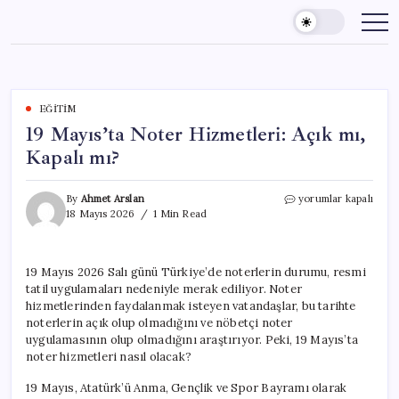
Skip
to
content
EĞITIM
19 Mayıs’ta Noter Hizmetleri: Açık mı,
Kapalı mı?
19
By
Ahmet Arslan
yorumlar kapalı
Mayıs’ta
18 Mayıs 2026
1 Min Read
Noter
Hizmetleri:
Açık
19 Mayıs 2026 Salı günü Türkiye’de noterlerin durumu, resmi
mı,
tatil uygulamaları nedeniyle merak ediliyor. Noter
Kapalı
mı?
hizmetlerinden faydalanmak isteyen vatandaşlar, bu tarihte
için
noterlerin açık olup olmadığını ve nöbetçi noter
uygulamasının olup olmadığını araştırıyor. Peki, 19 Mayıs’ta
noter hizmetleri nasıl olacak?
19 Mayıs, Atatürk’ü Anma, Gençlik ve Spor Bayramı olarak