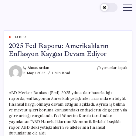
Skip
to
content
HABER
2025 Fed Raporu: Amerikalıların
Enflasyon Kaygısı Devam Ediyor
2025
By
Ahmet Arslan
yorumlar kapalı
Fed
13 Mayıs 2026
1 Min Read
Raporu:
Amerikalıların
Enflasyon
ABD Merkez Bankası (Fed), 2025 yılına dair hazırladığı
Kaygısı
raporda, enflasyonun Amerikalı yetişkinler arasında en büyük
Devam
Ediyor
finansal kaygı olmaya devam ettiğini açıkladı. Ayrıca iş bulma
için
ve mevcut işleri koruma konusundaki endişelerin de geçen yıla
göre arttığı vurgulandı. Fed Yönetim Kurulu tarafından
yayınlanan “ABD Hanehalklarının Ekonomik Refahı” başlıklı
rapor, ABD’deki yetişkinlerin ve ailelerinin finansal
durumlarını ele aldı.