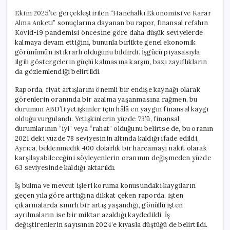
Ekim 2025’te gerçekleştirilen “Hanehalkı Ekonomisi ve Karar
Alma Anketi” sonuçlarına dayanan bu rapor, finansal refahın
Kovid-19 pandemisi öncesine göre daha düşük seviyelerde
kalmaya devam ettiğini, bununla birlikte genel ekonomik
görünümün istikrarlı olduğunu bildirdi. İşgücü piyasasıyla
ilgili göstergelerin güçlü kalmasına karşın, bazı zayıflıkların
da gözlemlendiği belirtildi.
Raporda, fiyat artışlarını önemli bir endişe kaynağı olarak
görenlerin oranında bir azalma yaşanmasına rağmen, bu
durumun ABD’li yetişkinler için hâlâ en yaygın finansal kaygı
olduğu vurgulandı. Yetişkinlerin yüzde 73’ü, finansal
durumlarının “iyi” veya “rahat” olduğunu belirtse de, bu oranın
2021’deki yüzde 78 seviyesinin altında kaldığı ifade edildi.
Ayrıca, beklenmedik 400 dolarlık bir harcamayı nakit olarak
karşılayabileceğini söyleyenlerin oranının değişmeden yüzde
63 seviyesinde kaldığı aktarıldı.
İş bulma ve mevcut işleri koruma konusundaki kaygıların
geçen yıla göre arttığına dikkat çeken raporda, işten
çıkarmalarda sınırlı bir artış yaşandığı, gönüllü işten
ayrılmaların ise bir miktar azaldığı kaydedildi. İş
değiştirenlerin sayısının 2024’e kıyasla düştüğü de belirtildi.