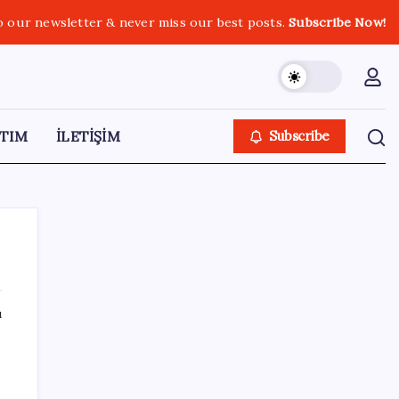
o our newsletter & never miss our best posts.
Subscribe Now!
TIM
İLETİŞİM
Subscribe
ı
SON YAZILAR
Microsoft Edge’den Reklam
Engelleyicilerine Engel: İşte Detaylar