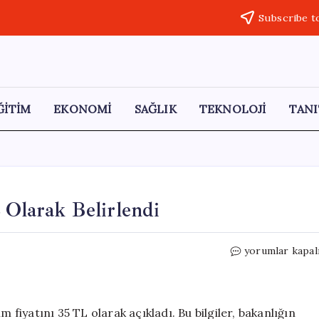
Subscribe t
ĞİTİM
EKONOMİ
SAĞLIK
TEKNOLOJİ
TANI
 Olarak Belirlendi
2026
yorumlar kapal
Yaş
Çay
Alım
Fiyatı
m fiyatını 35 TL olarak açıkladı. Bu bilgiler, bakanlığın