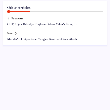
Other Articles
Previous
CHP, Uşak Belediye Başkanı Özkan Yalım’ı İhraç Etti
Next
Mardin’deki Apartman Yangını Kontrol Altına Alındı
SON YAZILAR
Sürekli maddi sorun yaşayan insanların beyni daha