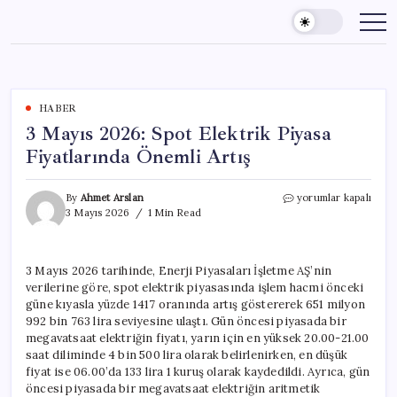
Skip
to
content
HABER
3 Mayıs 2026: Spot Elektrik Piyasa
Fiyatlarında Önemli Artış
3
By
Ahmet Arslan
yorumlar kapalı
Mayıs
3 Mayıs 2026
1 Min Read
2026:
Spot
Elektrik
3 Mayıs 2026 tarihinde, Enerji Piyasaları İşletme AŞ’nin
Piyasa
verilerine göre, spot elektrik piyasasında işlem hacmi önceki
Fiyatlarında
Önemli
güne kıyasla yüzde 1417 oranında artış göstererek 651 milyon
Artış
992 bin 763 lira seviyesine ulaştı. Gün öncesi piyasada bir
için
megavatsaat elektriğin fiyatı, yarın için en yüksek 20.00-21.00
saat diliminde 4 bin 500 lira olarak belirlenirken, en düşük
fiyat ise 06.00’da 133 lira 1 kuruş olarak kaydedildi. Ayrıca, gün
öncesi piyasada bir megavatsaat elektriğin aritmetik