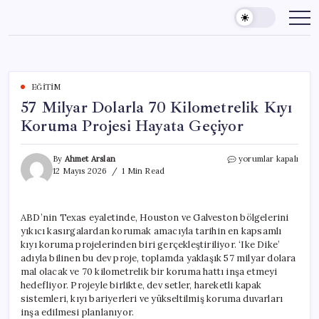
Skip
to
content
EĞITIM
57 Milyar Dolarla 70 Kilometrelik Kıyı
Koruma Projesi Hayata Geçiyor
57
By
Ahmet Arslan
yorumlar kapalı
Milyar
12 Mayıs 2026
1 Min Read
Dolarla
70
Kilometrelik
ABD’nin Texas eyaletinde, Houston ve Galveston bölgelerini
Kıyı
yıkıcı kasırgalardan korumak amacıyla tarihin en kapsamlı
Koruma
Projesi
kıyı koruma projelerinden biri gerçekleştiriliyor. ‘Ike Dike’
Hayata
adıyla bilinen bu dev proje, toplamda yaklaşık 57 milyar dolara
Geçiyor
mal olacak ve 70 kilometrelik bir koruma hattı inşa etmeyi
için
hedefliyor. Projeyle birlikte, dev setler, hareketli kapak
sistemleri, kıyı bariyerleri ve yükseltilmiş koruma duvarları
inşa edilmesi planlanıyor.