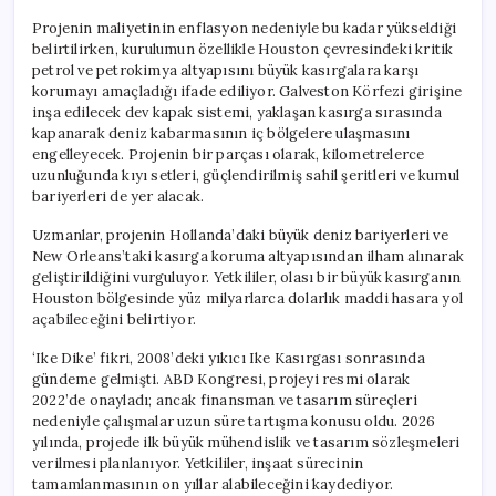
Projenin maliyetinin enflasyon nedeniyle bu kadar yükseldiği
belirtilirken, kurulumun özellikle Houston çevresindeki kritik
petrol ve petrokimya altyapısını büyük kasırgalara karşı
korumayı amaçladığı ifade ediliyor. Galveston Körfezi girişine
inşa edilecek dev kapak sistemi, yaklaşan kasırga sırasında
kapanarak deniz kabarmasının iç bölgelere ulaşmasını
engelleyecek. Projenin bir parçası olarak, kilometrelerce
uzunluğunda kıyı setleri, güçlendirilmiş sahil şeritleri ve kumul
bariyerleri de yer alacak.
Uzmanlar, projenin Hollanda’daki büyük deniz bariyerleri ve
New Orleans’taki kasırga koruma altyapısından ilham alınarak
geliştirildiğini vurguluyor. Yetkililer, olası bir büyük kasırganın
Houston bölgesinde yüz milyarlarca dolarlık maddi hasara yol
açabileceğini belirtiyor.
‘Ike Dike’ fikri, 2008’deki yıkıcı Ike Kasırgası sonrasında
gündeme gelmişti. ABD Kongresi, projeyi resmi olarak
2022’de onayladı; ancak finansman ve tasarım süreçleri
nedeniyle çalışmalar uzun süre tartışma konusu oldu. 2026
yılında, projede ilk büyük mühendislik ve tasarım sözleşmeleri
verilmesi planlanıyor. Yetkililer, inşaat sürecinin
tamamlanmasının on yıllar alabileceğini kaydediyor.