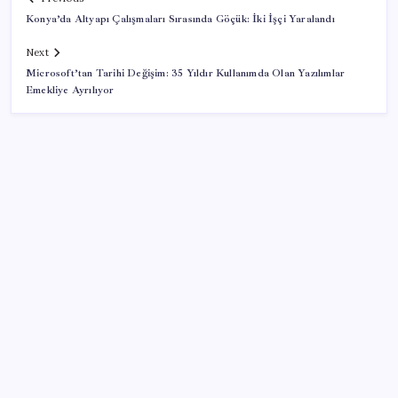
Konya’da Altyapı Çalışmaları Sırasında Göçük: İki İşçi Yaralandı
Next
Microsoft’tan Tarihi Değişim: 35 Yıldır Kullanımda Olan Yazılımlar
Emekliye Ayrılıyor
SON YAZILAR
Kongo’dan piyasaları sallayacak karar: Bakır ve
kobalt ihracatı durduruldu
Ticaret Bakanlığı’ndan tapu ve gayrimenkul kararı:
Bu kritik adımı atlayan satış yapamayacak