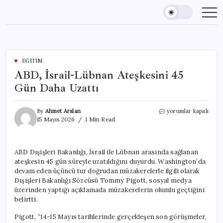
Skip
to
content
EĞITIM
ABD, İsrail-Lübnan Ateşkesini 45
Gün Daha Uzattı
ABD,
By
Ahmet Arslan
yorumlar kapalı
İsrail-
15 Mayıs 2026
1 Min Read
Lübnan
Ateşkesini
45
ABD Dışişleri Bakanlığı, İsrail ile Lübnan arasında sağlanan
Gün
ateşkesin 45 gün süreyle uzatıldığını duyurdu. Washington’da
Daha
Uzattı
devam eden üçüncü tur doğrudan müzakerelerle ilgili olarak
için
Dışişleri Bakanlığı Sözcüsü Tommy Pigott, sosyal medya
üzerinden yaptığı açıklamada müzakerelerin olumlu geçtiğini
belirtti.
Pigott, “14-15 Mayıs tarihlerinde gerçekleşen son görüşmeler,