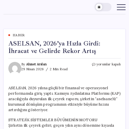
Skip
to
content
HABER
ASELSAN, 2026’ya Hızla Girdi:
İhracat ve Gelirde Rekor Artış
ASELSAN,
By
Ahmet Arslan
yorumlar kapalı
2026’ya
29 Nisan 2026
2 Min Read
Hızla
Girdi:
İhracat
ASELSAN, 2026 yılına güçlü bir finansal ve operasyonel
ve
performansla giriş yaptı. Kamuyu Aydınlatma Platformu (KAP)
Gelirde
Rekor
aracılığıyla duyurulan ilk çeyrek raporu, şirketin “aselsaneXt”
Artış
kurumsal dönüşüm programının etkisiyle büyüme hızını
için
artırdığını gösteriyor.
STRATEJİK SİSTEMLER BÜYÜMENİN MOTORU
Şirketin ilk çeyrek geliri, geçen yılın aynı dönemine kıyasla