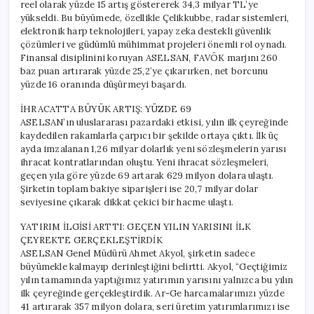
reel olarak yüzde 15 artış göstererek 34,3 milyar TL’ye
yükseldi. Bu büyümede, özellikle Çelikkubbe, radar sistemleri,
elektronik harp teknolojileri, yapay zeka destekli güvenlik
çözümleri ve güdümlü mühimmat projeleri önemli rol oynadı.
Finansal disiplinini koruyan ASELSAN, FAVÖK marjını 260
baz puan artırarak yüzde 25,2’ye çıkarırken, net borcunu
yüzde 16 oranında düşürmeyi başardı.
İHRACATTA BÜYÜK ARTIŞ: YÜZDE 69
ASELSAN’ın uluslararası pazardaki etkisi, yılın ilk çeyreğinde
kaydedilen rakamlarla çarpıcı bir şekilde ortaya çıktı. İlk üç
ayda imzalanan 1,26 milyar dolarlık yeni sözleşmelerin yarısı
ihracat kontratlarından oluştu. Yeni ihracat sözleşmeleri,
geçen yıla göre yüzde 69 artarak 629 milyon dolara ulaştı.
Şirketin toplam bakiye siparişleri ise 20,7 milyar dolar
seviyesine çıkarak dikkat çekici bir hacme ulaştı.
YATIRIM İLGİSİ ARTTI: GEÇEN YILIN YARISINI İLK
ÇEYREKTE GERÇEKLEŞTİRDİK
ASELSAN Genel Müdürü Ahmet Akyol, şirketin sadece
büyümekle kalmayıp derinleştiğini belirtti. Akyol, “Geçtiğimiz
yılın tamamında yaptığımız yatırımın yarısını yalnızca bu yılın
ilk çeyreğinde gerçekleştirdik. Ar-Ge harcamalarımızı yüzde
41 artırarak 357 milyon dolara, seri üretim yatırımlarımızı ise