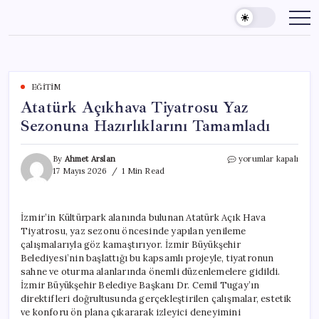
Skip
to
content
EĞITIM
Atatürk Açıkhava Tiyatrosu Yaz
Sezonuna Hazırlıklarını Tamamladı
Atatürk
By
Ahmet Arslan
yorumlar kapalı
Açıkhava
17 Mayıs 2026
1 Min Read
Tiyatrosu
Yaz
Sezonuna
İzmir’in Kültürpark alanında bulunan Atatürk Açık Hava
Hazırlıklarını
Tiyatrosu, yaz sezonu öncesinde yapılan yenileme
Tamamladı
için
çalışmalarıyla göz kamaştırıyor. İzmir Büyükşehir
Belediyesi’nin başlattığı bu kapsamlı projeyle, tiyatronun
sahne ve oturma alanlarında önemli düzenlemelere gidildi.
İzmir Büyükşehir Belediye Başkanı Dr. Cemil Tugay’ın
direktifleri doğrultusunda gerçekleştirilen çalışmalar, estetik
ve konforu ön plana çıkararak izleyici deneyimini