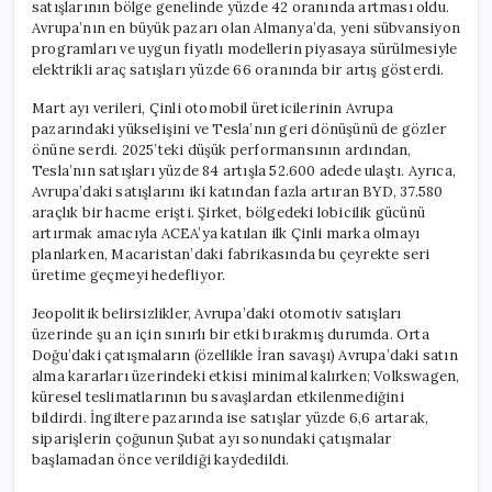
satışlarının bölge genelinde yüzde 42 oranında artması oldu.
Avrupa’nın en büyük pazarı olan Almanya’da, yeni sübvansiyon
programları ve uygun fiyatlı modellerin piyasaya sürülmesiyle
elektrikli araç satışları yüzde 66 oranında bir artış gösterdi.
Mart ayı verileri, Çinli otomobil üreticilerinin Avrupa
pazarındaki yükselişini ve Tesla’nın geri dönüşünü de gözler
önüne serdi. 2025’teki düşük performansının ardından,
Tesla’nın satışları yüzde 84 artışla 52.600 adede ulaştı. Ayrıca,
Avrupa’daki satışlarını iki katından fazla artıran BYD, 37.580
araçlık bir hacme erişti. Şirket, bölgedeki lobicilik gücünü
artırmak amacıyla ACEA’ya katılan ilk Çinli marka olmayı
planlarken, Macaristan’daki fabrikasında bu çeyrekte seri
üretime geçmeyi hedefliyor.
Jeopolitik belirsizlikler, Avrupa’daki otomotiv satışları
üzerinde şu an için sınırlı bir etki bırakmış durumda. Orta
Doğu’daki çatışmaların (özellikle İran savaşı) Avrupa’daki satın
alma kararları üzerindeki etkisi minimal kalırken; Volkswagen,
küresel teslimatlarının bu savaşlardan etkilenmediğini
bildirdi. İngiltere pazarında ise satışlar yüzde 6,6 artarak,
siparişlerin çoğunun Şubat ayı sonundaki çatışmalar
başlamadan önce verildiği kaydedildi.