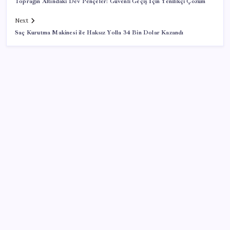
Toprağın Altındaki Dev Pençeler: Güvenli Geçiş İçin Yenilikçi Çözüm
Next
Saç Kurutma Makinesi ile Haksız Yolla 34 Bin Dolar Kazandı
SON YAZILAR
Kongo’dan piyasaları sallayacak karar: Bakır ve
kobalt ihracatı durduruldu
Ticaret Bakanlığı’ndan tapu ve gayrimenkul kararı:
Bu kritik adımı atlayan satış yapamayacak
Dünya devi son kararını verdi: Yüzlerce kişiyi işten