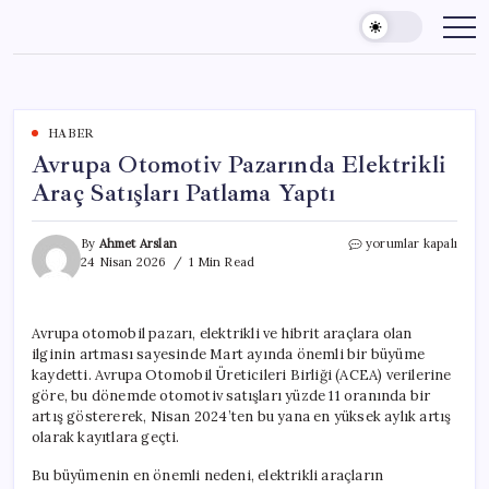
Skip
to
content
HABER
Avrupa Otomotiv Pazarında Elektrikli
Araç Satışları Patlama Yaptı
Avrupa
By
Ahmet Arslan
yorumlar kapalı
Otomotiv
24 Nisan 2026
1 Min Read
Pazarında
Elektrikli
Araç
Avrupa otomobil pazarı, elektrikli ve hibrit araçlara olan
Satışları
ilginin artması sayesinde Mart ayında önemli bir büyüme
Patlama
Yaptı
kaydetti. Avrupa Otomobil Üreticileri Birliği (ACEA) verilerine
için
göre, bu dönemde otomotiv satışları yüzde 11 oranında bir
artış göstererek, Nisan 2024’ten bu yana en yüksek aylık artış
olarak kayıtlara geçti.
Bu büyümenin en önemli nedeni, elektrikli araçların