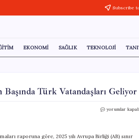
Subscribe t
ĞİTİM
EKONOMİ
SAĞLIK
TEKNOLOJİ
TANI
n Başında Türk Vatandaşları Geliyor
Avrupa’da
yorumlar kapal
Sınır
Dışı
Edilenlerin
Başında
ları raporuna göre, 2025 yılı Avrupa Birliği (AB) sınır