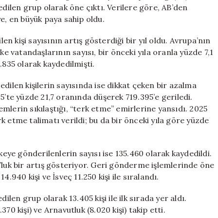
Türk
edilen grup olarak öne çıktı. Verilere göre, AB’den
Vatandaşları
e, en büyük paya sahip oldu.
Geliyor
için
len kişi sayısının artış gösterdiği bir yıl oldu. Avrupa’nın
ke vatandaşlarının sayısı, bir önceki yıla oranla yüzde 7,1
.835 olarak kaydedilmişti.
dilen kişilerin sayısında ise dikkat çeken bir azalma
5’te yüzde 21,7 oranında düşerek 719.395’e geriledi.
mlerin sıkılaştığı, “terk etme” emirlerine yansıdı. 2025
erk etme talimatı verildi; bu da bir önceki yıla göre yüzde
keye gönderilenlerin sayısı ise 135.460 olarak kaydedildi.
’luk bir artış gösteriyor. Geri gönderme işlemlerinde öne
.940 kişi ve İsveç 11.250 kişi ile sıralandı.
ilen grup olarak 13.405 kişi ile ilk sırada yer aldı.
.370 kişi) ve Arnavutluk (8.020 kişi) takip etti.