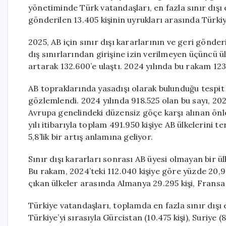
yönetiminde Türk vatandaşları, en fazla sınır dışı 
gönderilen 13.405 kişinin uyrukları arasında Türkiy
2025, AB için sınır dışı kararlarının ve geri gönderi
dış sınırlarından girişine izin verilmeyen üçüncü ül
artarak 132.600’e ulaştı. 2024 yılında bu rakam 123
AB topraklarında yasadışı olarak bulunduğu tespit e
gözlemlendi. 2024 yılında 918.525 olan bu sayı, 202
Avrupa genelindeki düzensiz göçe karşı alınan önle
yılı itibarıyla toplam 491.950 kişiye AB ülkelerini t
5,8’lik bir artış anlamına geliyor.
Sınır dışı kararları sonrası AB üyesi olmayan bir ül
Bu rakam, 2024’teki 112.040 kişiye göre yüzde 20,9
çıkan ülkeler arasında Almanya 29.295 kişi, Fransa 14
Türkiye vatandaşları, toplamda en fazla sınır dışı ed
Türkiye’yi sırasıyla Gürcistan (10.475 kişi), Suriye (8