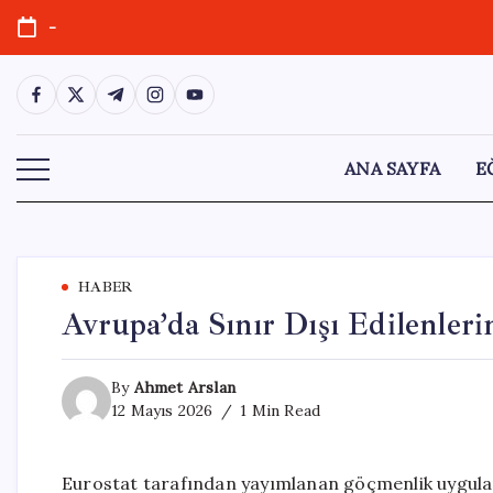
Skip
-
to
content
https://www.facebook.com/
https://twitter.com/
https://t.me/
https://www.instagram.com/
https://youtube.com/
ANA SAYFA
E
HABER
Avrupa’da Sınır Dışı Edilenleri
By
Ahmet Arslan
12 Mayıs 2026
1 Min Read
Eurostat tarafından yayımlanan göçmenlik uygulama