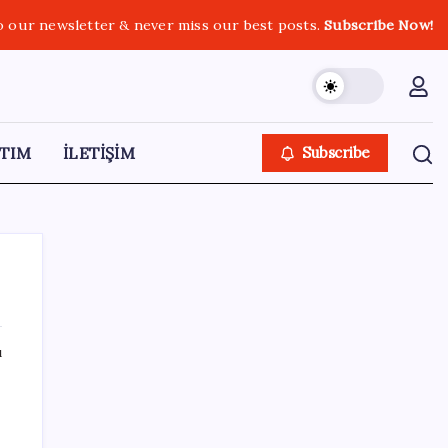
o our newsletter & never miss our best posts.
Subscribe Now!
TIM
İLETİŞİM
Subscribe
ı
SON YAZILAR
Kongo’dan piyasaları sallayacak karar: Bakır
ve kobalt ihracatı durduruldu