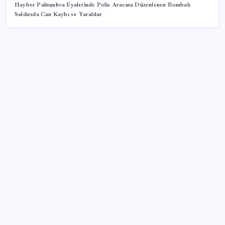
Hayber Pahtunhva Eyaletinde Polis Aracına Düzenlenen Bombalı
Saldırıda Can Kaybı ve Yaralılar
SON YAZILAR
Altın fiyatları yükselecek mi? JPMorgan tahminlerini
güncelledi…
Otonom Teslimatın Sınırları: Kurye Robotlar İnsan
Yardımına Muhtaç
Motorola, Android 17 Beta Programını Yeni Cihazlara
Genişletti