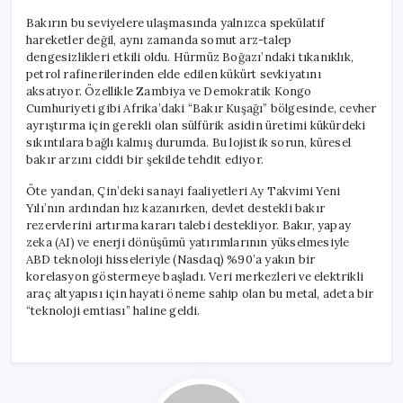
Bakırın bu seviyelere ulaşmasında yalnızca spekülatif
hareketler değil, aynı zamanda somut arz-talep
dengesizlikleri etkili oldu. Hürmüz Boğazı’ndaki tıkanıklık,
petrol rafinerilerinden elde edilen kükürt sevkiyatını
aksatıyor. Özellikle Zambiya ve Demokratik Kongo
Cumhuriyeti gibi Afrika’daki “Bakır Kuşağı” bölgesinde, cevher
ayrıştırma için gerekli olan sülfürik asidin üretimi kükürdeki
sıkıntılara bağlı kalmış durumda. Bu lojistik sorun, küresel
bakır arzını ciddi bir şekilde tehdit ediyor.
Öte yandan, Çin’deki sanayi faaliyetleri Ay Takvimi Yeni
Yılı’nın ardından hız kazanırken, devlet destekli bakır
rezervlerini artırma kararı talebi destekliyor. Bakır, yapay
zeka (AI) ve enerji dönüşümü yatırımlarının yükselmesiyle
ABD teknoloji hisseleriyle (Nasdaq) %90’a yakın bir
korelasyon göstermeye başladı. Veri merkezleri ve elektrikli
araç altyapısı için hayati öneme sahip olan bu metal, adeta bir
“teknoloji emtiası” haline geldi.