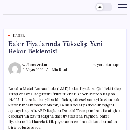
Skip
to
content
HABER
Bakır Fiyatlarında Yükseliş: Yeni
Rekor Beklentisi
Bakır
By
Ahmet Arslan
yorumlar kapalı
Fiyatlarında
12 Mayıs 2026
1 Min Read
Yükseliş:
Yeni
Rekor
Londra Metal Borsası’nda (LME) bakır fiyatları, Çin’deki talep
Beklentisi
artışı ve Orta Doğu’daki “kükürt krizi” sebebiyle ton başına
için
14.025 dolara kadar yükseldi. Bakır, küresel sanayi üretiminde
kritik bir hammadde olarak, 14.000 dolar psikolojik eşiğini
aşmayı başardı. ABD Başkanı Donald Trump’ın İran ile ateşkes
çabalarının zayıfladığına dair uyarılarına rağmen, bakır
fiyatlarındaki hareketlilik piyasanın en önemli konularından
birini oluşturuyor.