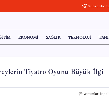
Subscribe t
ĞİTİM
EKONOMİ
SAĞLIK
TEKNOLOJİ
TANI
ireylerin Tiyatro Oyunu Büyük İlgi
Bilecik’te
yorumlar kapal
Özel
Gereksinimli
Bireylerin