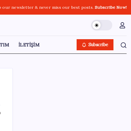
o our newsletter & never miss our best posts.
Subscribe Now!
TIM
İLETİŞİM
Subscribe
SON YAZILAR
ı
Altın fiyatları yükselecek mi? JPMorgan
tahminlerini güncelledi…