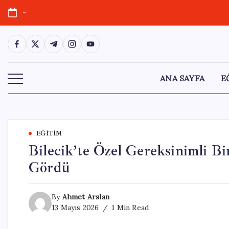
Skip
-
to
content
https://www.facebook.com/
https://twitter.com/
https://t.me/
https://www.instagram.com/
https://youtube.com/
ANA SAYFA
E
EĞITIM
Bilecik’te Özel Gereksinimli B
Gördü
By
Ahmet Arslan
13 Mayıs 2026
1 Min Read