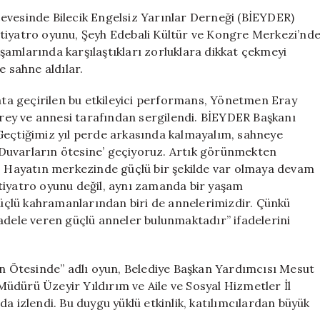
Tiyatro
erçevesinde Bilecik Engelsiz Yarınlar Derneği (BİEYDER)
Oyunu
 tiyatro oyunu, Şeyh Edebali Kültür ve Kongre Merkezi’nd
Büyük
yaşamlarında karşılaştıkları zorluklara dikkat çekmeyi
İlgi
e sahne aldılar.
Gördü
için
yata geçirilen bu etkileyici performans, Yönetmen Eray
birey ve annesi tarafından sergilendi. BİEYDER Başkanı
Geçtiğimiz yıl perde arkasında kalmayalım, sahneye
e ‘Duvarların ötesine’ geçiyoruz. Artık görünmekten
Hayatın merkezinde güçlü bir şekilde var olmaya devam
tiyatro oyunu değil, aynı zamanda bir yaşam
çlü kahramanlarından biri de annelerimizdir. Çünkü
adele veren güçlü anneler bulunmaktadır” ifadelerini
rın Ötesinde” adlı oyun, Belediye Başkan Yardımcısı Mesut
üdürü Üzeyir Yıldırım ve Aile ve Sosyal Hizmetler İl
a izlendi. Bu duygu yüklü etkinlik, katılımcılardan büyük