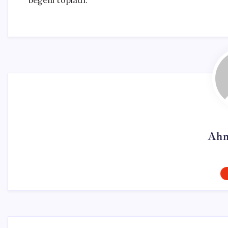
beğeni topladı.
Ahm