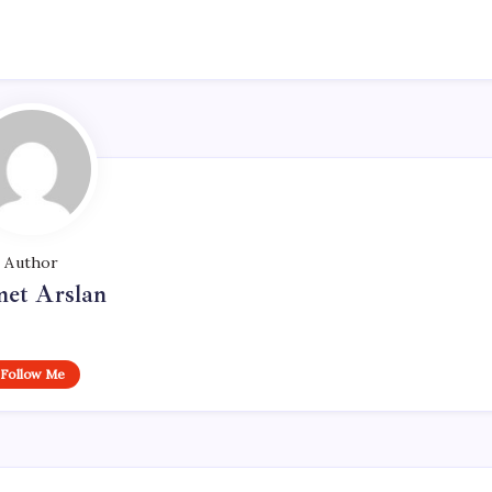
Author
et Arslan
Follow Me