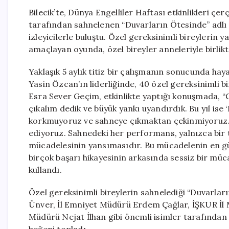
Bilecik’te, Dünya Engelliler Haftası etkinlikleri ç
tarafından sahnelenen “Duvarların Ötesinde” adlı
izleyicilerle buluştu. Özel gereksinimli bireylerin 
amaçlayan oyunda, özel bireyler anneleriyle birlikt
Yaklaşık 5 aylık titiz bir çalışmanın sonucunda ha
Yasin Özcan’ın liderliğinde, 40 özel gereksinimli 
Esra Sever Geçim, etkinlikte yaptığı konuşmada, “
çıkalım dedik ve büyük yankı uyandırdık. Bu yıl is
korkmuyoruz ve sahneye çıkmaktan çekinmiyoruz. 
ediyoruz. Sahnedeki her performans, yalnızca bir 
mücadelesinin yansımasıdır. Bu mücadelenin en gü
birçok başarı hikayesinin arkasında sessiz bir müc
kullandı.
Özel gereksinimli bireylerin sahnelediği “Duvarla
Ünver, İl Emniyet Müdürü Erdem Çağlar, İŞKUR İl M
Müdürü Nejat İlhan gibi önemli isimler tarafından d