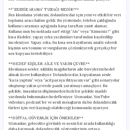
**”SESSİZ ARAMA” TUZAĞI NEDİR?**
Ses klonlama yöntemi, dolandırıcılar için yeni ve etkili bir veri
toplama aracı haline geldi. Bu yöntemde, telefon çaldığında
kullanıcı aramayı açtığında karşı taraftan yanıt alamaz.
Kullanıcının bu noktada sarf ettiği “Alo” veya “Kimsiniz?” gibi
kısa ifadeler, yapay zeka yazılımları tarafından kaydedilip
inceleniyor. Yapay zeka, bu kısa ses kayıtlarını analiz ederek
kişinin ses tonunu ve vurgularını çözümleyerek gerçekçi bir
ses kopyası üretebiliyor.
**HEDEF KİŞİLER: AİLE VE YAKIN ÇEVRE**
Klonlanan sesler, sıklıkla mağdurların aile bireylerini hedef
almak üzere kullanılıyor. Dolandırıcılar, kopyalanan sesle
“kaza yaptım” veya “acil paraya ihtiyacım var” gibi senaryolar
oluşturup yakın çevrede panik yaratmayı amaçlıyor. Bu
şekilde, insanların düşünmeden hızlı bir şekilde maddi
yardımda bulunmaları hedefleniyor. Uzmanlar, YouTube
videoları, podcast’ler ve sesli mesajların da bu dolandırıcılık
türleri için veri kaynağı olabileceği konusunda uyarıyor.
**DİJİTAL GÜVENLİK İÇİN ÖNERİLER**
Uzmanlar, gelecekte görüntü ve sesin bir arada kullanıldığı
daha karmaşık dolandırıcılık yöntemlerinin ortaya