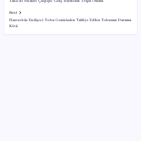
Taksi ile Bisiklet Çarpıştı: Genç Barmenin Trajik Ölümü
Next
Hantavirüs Endişesi: Yolcu Gemisinden Tahliye Edilen Yolcunun Durumu
Kötü
SON YAZILAR
Microsoft Edge’den Reklam Engelleyicilerine Engel:
İşte Detaylar
Sürekli maddi sorun yaşayan insanların beyni daha
çabuk yaşlanabiliyor: ‘Beyin de yoruluyor’