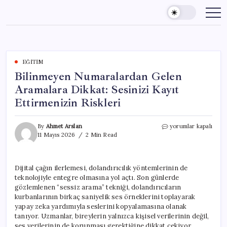
Skip
to
content
EĞITIM
Bilinmeyen Numaralardan Gelen
Aramalara Dikkat: Sesinizi Kayıt
Ettirmenizin Riskleri
Bilinmeyen
By
Ahmet Arslan
yorumlar kapalı
Numaralardan
11 Mayıs 2026
2 Min Read
Gelen
Aramalara
Dikkat:
Dijital çağın ilerlemesi, dolandırıcılık yöntemlerinin de
Sesinizi
teknolojiyle entegre olmasına yol açtı. Son günlerde
Kayıt
Ettirmenizin
gözlemlenen “sessiz arama” tekniği, dolandırıcıların
Riskleri
kurbanlarının birkaç saniyelik ses örneklerini toplayarak
için
yapay zeka yardımıyla seslerini kopyalamasına olanak
tanıyor. Uzmanlar, bireylerin yalnızca kişisel verilerinin değil,
ses verilerinin de korunması gerektiğine dikkat çekiyor.