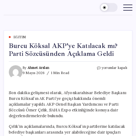
Skip
to
content
EĞITIM
Burcu Köksal AKP’ye Katılacak mı?
Parti Sözcüsünden Açıklama Geldi
Burcu
By
Ahmet Arslan
yorumlar kapalı
Köksal
9 Mayıs 2026
1 Min Read
AKP’ye
Katılacak
mı?
Son dakika gelişmesi olarak, Afyonkarahisar Belediye Başkanı
Parti
Burcu Köksal’ın AK Parti’ye geçişi hakkında önemli
Sözcüsünden
Açıklama
açıklamalar yapıldı. AKP Genel Başkan Yardımcısı ve Parti
Geldi
Sözcüsü Ömer Çelik, SAHA Expo etkinliğinde konuya dair
için
değerlendirmelerde bulundu.
Çelik’in açıklamalarında, Burcu Köksal’ın partilerine katılacak
belediye başkanları arasında yer alabileceğine dair ipuçları