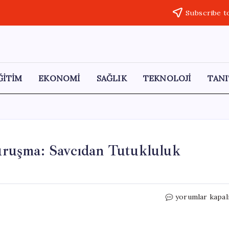
Subscribe t
ĞİTİM
EKONOMİ
SAĞLIK
TEKNOLOJİ
TANI
ruşma: Savcıdan Tutukluluk
Casusluk
yorumlar kapal
Davasında
Üçüncü
Duruşma: