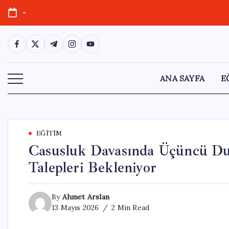
Skip
-
to
content
https://www.facebook.com/
https://twitter.com/
https://t.me/
https://www.instagram.com/
https://youtube.com/
ANA SAYFA
E
EĞITIM
Casusluk Davasında Üçüncü Du
Talepleri Bekleniyor
By
Ahmet Arslan
13 Mayıs 2026
2 Min Read