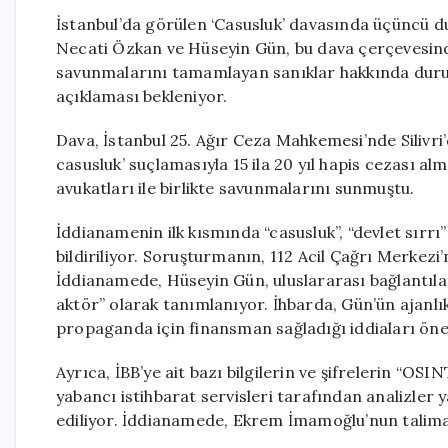
İstanbul’da görülen ‘Casusluk’ davasında üçüncü
Necati Özkan ve Hüseyin Gün, bu dava çerçevesin
savunmalarını tamamlayan sanıklar hakkında duruşm
açıklaması bekleniyor.
Dava, İstanbul 25. Ağır Ceza Mahkemesi’nde Silivri
casusluk’ suçlamasıyla 15 ila 20 yıl hapis cezası a
avukatları ile birlikte savunmalarını sunmuştu.
İddianamenin ilk kısmında “casusluk”, “devlet sırrı”
bildiriliyor. Soruşturmanın, 112 Acil Çağrı Merkezi’n
İddianamede, Hüseyin Gün, uluslararası bağlantıla
aktör” olarak tanımlanıyor. İhbarda, Gün’ün ajanlı
propaganda için finansman sağladığı iddiaları öne
Ayrıca, İBB’ye ait bazı bilgilerin ve şifrelerin “O
yabancı istihbarat servisleri tarafından analizler ya
ediliyor. İddianamede, Ekrem İmamoğlu’nun talimatıy