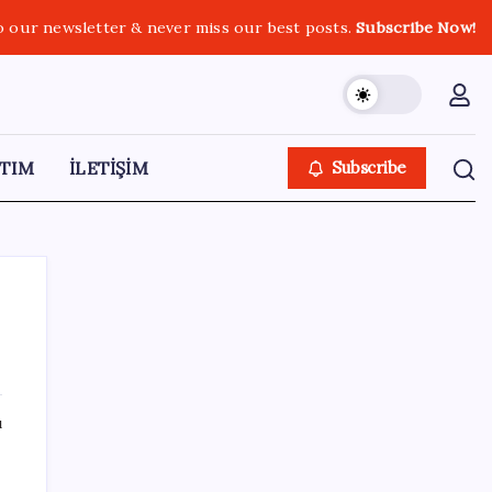
o our newsletter & never miss our best posts.
Subscribe Now!
TIM
İLETİŞİM
Subscribe
SON YAZILAR
ı
Kongo’dan piyasaları sallayacak karar: Bakır
ve kobalt ihracatı durduruldu