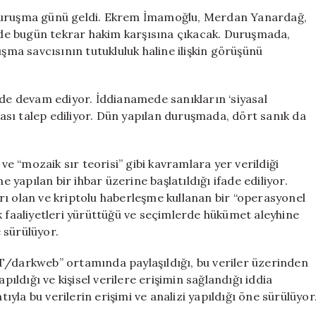
Savcıdan
 duruşma günü geldi. Ekrem İmamoğlu, Merdan Yanardağ,
Tutukluluk
de bugün tekrar hakim karşısına çıkacak. Duruşmada,
Talepleri
a savcısının tutukluluk haline ilişkin görüşünü
Bekleniyor
için
’de devam ediyor. İddianamede sanıkların ‘siyasal
lması talep ediliyor. Dün yapılan duruşmada, dört sanık da
 ve “mozaik sır teorisi” gibi kavramlara yer verildiği
e yapılan bir ihbar üzerine başlatıldığı ifade ediliyor.
rı olan ve kriptolu haberleşme kullanan bir “operasyonel
k faaliyetleri yürüttüğü ve seçimlerde hükümet aleyhine
 sürülüyor.
SINT/darkweb” ortamında paylaşıldığı, bu veriler üzerinden
pıldığı ve kişisel verilere erişimin sağlandığı iddia
la bu verilerin erişimi ve analizi yapıldığı öne sürülüyor