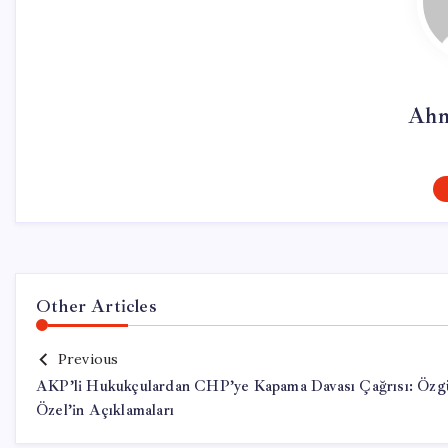
Ahm
Other Articles
Previous
AKP’li Hukukçulardan CHP’ye Kapama Davası Çağrısı: Özg
Özel’in Açıklamaları