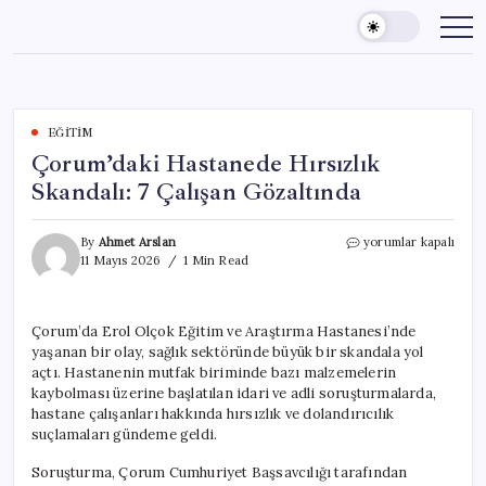
Skip
to
content
EĞITIM
Çorum’daki Hastanede Hırsızlık
Skandalı: 7 Çalışan Gözaltında
Çorum’daki
By
Ahmet Arslan
yorumlar kapalı
Hastanede
11 Mayıs 2026
1 Min Read
Hırsızlık
Skandalı:
7
Çorum’da Erol Olçok Eğitim ve Araştırma Hastanesi’nde
Çalışan
yaşanan bir olay, sağlık sektöründe büyük bir skandala yol
Gözaltında
için
açtı. Hastanenin mutfak biriminde bazı malzemelerin
kaybolması üzerine başlatılan idari ve adli soruşturmalarda,
hastane çalışanları hakkında hırsızlık ve dolandırıcılık
suçlamaları gündeme geldi.
Soruşturma, Çorum Cumhuriyet Başsavcılığı tarafından