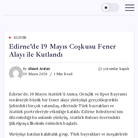
Skip
to
content
EĞITIM
Edirne’de 19 Mayıs Coşkusu Fener
Alayı ile Kutlandı
Edirne’de
By
Ahmet Arslan
yorumlar kapalı
19
20 Mayıs 2026
1 Min Read
Mayıs
Coşkusu
Fener
Edirne’de, 19 Mayıs Atatürk’ü Anma, Gençlik ve Spor Bayramı
Alayı
vesilesiyle büyük bir fener alayı yürüyüşü gerçekleştirildi.
ile
Kutlandı
Şehirdeki birçok vatandaş, ellerinde Türk bayrakları ve
için
Atatürk portreleriyle etkinliğe katıldı. Edirne Belediyesi’nin
düzenlediği bu anlamlı yürüyüş, Atatürk Bulvarı üzerindeki
Şükrüpaşa İlkokulu önünden başladı.
Yürüyüşe katılan kalabalık grup, Türk bayrakları ve meşalelerle