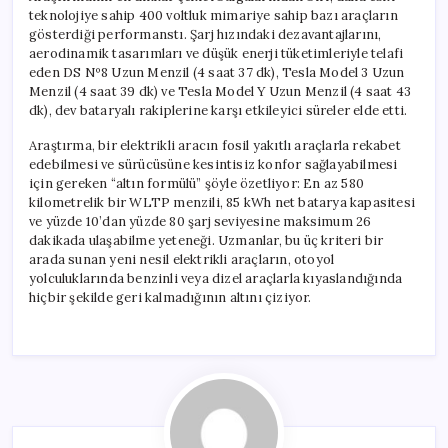
teknolojiye sahip 400 voltluk mimariye sahip bazı araçların
gösterdiği performanstı. Şarj hızındaki dezavantajlarını,
aerodinamik tasarımları ve düşük enerji tüketimleriyle telafi
eden DS Nº8 Uzun Menzil (4 saat 37 dk), Tesla Model 3 Uzun
Menzil (4 saat 39 dk) ve Tesla Model Y Uzun Menzil (4 saat 43
dk), dev bataryalı rakiplerine karşı etkileyici süreler elde etti.
Araştırma, bir elektrikli aracın fosil yakıtlı araçlarla rekabet
edebilmesi ve sürücüsüne kesintisiz konfor sağlayabilmesi
için gereken “altın formülü” şöyle özetliyor: En az 580
kilometrelik bir WLTP menzili, 85 kWh net batarya kapasitesi
ve yüzde 10’dan yüzde 80 şarj seviyesine maksimum 26
dakikada ulaşabilme yeteneği. Uzmanlar, bu üç kriteri bir
arada sunan yeni nesil elektrikli araçların, otoyol
yolculuklarında benzinli veya dizel araçlarla kıyaslandığında
hiçbir şekilde geri kalmadığının altını çiziyor.