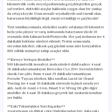
için
kilometrelik zorlu otoyol parkurunda gerçekleştirilen gerçek
yol testleri, elektrikli araçlar hakkında yaygın olan bir yanlışı
da ortaya koydu: Uzun mesafe seyahatlerde asıl önemli olan,
bataryanın büyüklüğü değil, enerji verimliliği ve şarj hızıdır!
Test simülasyonunda, sürücüler saatte ortalama 115 kilometre
hızla yola çıkıyor ve varış noktasında bataryanın yüzde 20
oranında dolu kalması hedefleniyordu. Her şarj molasına ise 4
dakikalık bekleme süreleri eklendi. Testin sonucunda,
otoyolun liderleri, yüksek şarj gücünü uzun süre koruyabilen
800 voltluk mimariye sahip araçlar oldu.
**Zirveye Yerleşen Modeller**
500 kilometrelik mesafeyi, mola süreleri dahil sadece 4 saat
28 dakikada tamamlayan Mercedes CLA 250+, bu testin lideri
olarak öne çıktı. Bunu 4 saat 29 dakikada tamamlayan
Porsche Taycan izlerken, lüks sınıftan Lucid Air Grand
Touring ise 4 saat 30 dakikalık süresiyle üçüncü sırada yer
aldı. Audi A6 Avant e-tron, Smart 5 ve XPeng G6 gibi diğer
modeller de 4 saat 35 dakikayı geçerek üst sıralarda kendine
yer buldu.
**Eski Teknolojiden Yeni Başarılar**
Araştırmanın en dikkat çekici bulgularından biri, daha eski