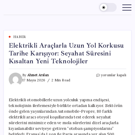
Skip
to
content
HABER
Elektrikli Araçlarla Uzun Yol Korkusu
Tarihe Karışıyor: Seyahat Süresini
Kısaltan Yeni Teknolojiler
Elektrikli
By
Ahmet Arslan
yorumlar kapalı
Araçlarla
17 Mayıs 2026
2 Min Read
Uzun
Yol
Korkusu
Elektrikli otomobillerle uzun yolculuk yapma endişesi,
Tarihe
teknolojinin ilerlemesiyle birlikte ortadan kalkıyor. Sektörün
Karışıyor:
Seyahat
önde gelen yayınlarından Automobile-Propre, 80 farklı
Süresini
elektrikli aracı otoyol koşullarında test ederek seyahat
Kısaltan
sürelerini minimize eden ve mola sürelerini dizel araçlarla
Yeni
kıyaslanabilir seviyeye getiren “otoban şampiyonlarını”
Teknolojiler
belirledi. Fransa’da Lyon ile Paris arasında yer alan 500