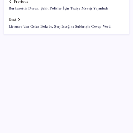
Previous
Burhanettin Duran, Şehit Polisler İçin Taziye Mesajı Yayınladı
Next
Litvanya’dan Gelen Boksör, Şarj İsteğine Saldırıyla Cevap Verdi
SON YAZILAR
Altın fiyatları yükselecek mi? JPMorgan tahminlerini
güncelledi…
Otonom Teslimatın Sınırları: Kurye Robotlar İnsan
Yardımına Muhtaç