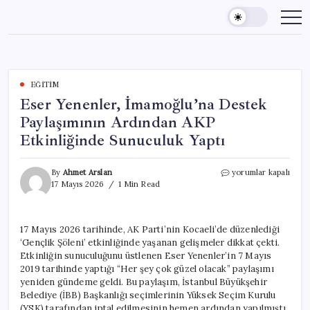
Skip
to
content
EĞITIM
Eser Yenenler, İmamoğlu’na Destek
Paylaşımının Ardından AKP
Etkinliğinde Sunuculuk Yaptı
Eser
By
Ahmet Arslan
yorumlar kapalı
Yenenler,
17 Mayıs 2026
1 Min Read
İmamoğlu’na
Destek
Paylaşımının
17 Mayıs 2026 tarihinde, AK Parti’nin Kocaeli’de düzenlediği
Ardından
‘Gençlik Şöleni’ etkinliğinde yaşanan gelişmeler dikkat çekti.
AKP
Etkinliğinde
Etkinliğin sunuculuğunu üstlenen Eser Yenenler’in 7 Mayıs
Sunuculuk
2019 tarihinde yaptığı “Her şey çok güzel olacak” paylaşımı
Yaptı
yeniden gündeme geldi. Bu paylaşım, İstanbul Büyükşehir
için
Belediye (İBB) Başkanlığı seçimlerinin Yüksek Seçim Kurulu
(YSK) tarafından iptal edilmesinin hemen ardından yapılmıştı.