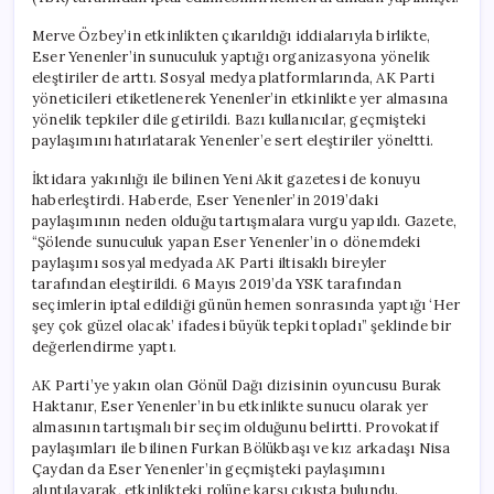
Merve Özbey’in etkinlikten çıkarıldığı iddialarıyla birlikte,
Eser Yenenler’in sunuculuk yaptığı organizasyona yönelik
eleştiriler de arttı. Sosyal medya platformlarında, AK Parti
yöneticileri etiketlenerek Yenenler’in etkinlikte yer almasına
yönelik tepkiler dile getirildi. Bazı kullanıcılar, geçmişteki
paylaşımını hatırlatarak Yenenler’e sert eleştiriler yöneltti.
İktidara yakınlığı ile bilinen Yeni Akit gazetesi de konuyu
haberleştirdi. Haberde, Eser Yenenler’in 2019’daki
paylaşımının neden olduğu tartışmalara vurgu yapıldı. Gazete,
“Şölende sunuculuk yapan Eser Yenenler’in o dönemdeki
paylaşımı sosyal medyada AK Parti iltisaklı bireyler
tarafından eleştirildi. 6 Mayıs 2019’da YSK tarafından
seçimlerin iptal edildiği günün hemen sonrasında yaptığı ‘Her
şey çok güzel olacak’ ifadesi büyük tepki topladı” şeklinde bir
değerlendirme yaptı.
AK Parti’ye yakın olan Gönül Dağı dizisinin oyuncusu Burak
Haktanır, Eser Yenenler’in bu etkinlikte sunucu olarak yer
almasının tartışmalı bir seçim olduğunu belirtti. Provokatif
paylaşımları ile bilinen Furkan Bölükbaşı ve kız arkadaşı Nisa
Çaydan da Eser Yenenler’in geçmişteki paylaşımını
alıntılayarak, etkinlikteki rolüne karşı çıkışta bulundu.