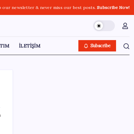
o our newsletter & never miss our best posts.
Subscribe Now!
TIM
İLETİŞİM
Subscribe
SON YAZILAR
ı
Apple’dan Rekor: Premium Akıllı Telefon
Pazarında iPhone Hakimiyeti