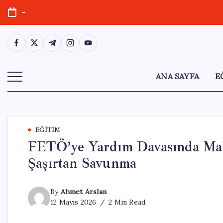
Skip
-
to
content
https://www.facebook.com/
https://twitter.com/
https://t.me/
https://www.instagram.com/
https://youtube.com/
ANA SAYFA
E
EĞITIM
FETÖ’ye Yardım Davasında Mah
Şaşırtan Savunma
By
Ahmet Arslan
12 Mayıs 2026
2 Min Read