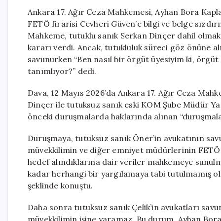
Ankara 17. Ağır Ceza Mahkemesi, Ayhan Bora Kapla
FETÖ firarisi Cevheri Güven’e bilgi ve belge sızdır
Mahkeme, tutuklu sanık Serkan Dinçer dahil olmak
kararı verdi. Ancak, tutukluluk süreci göz önüne 
savunurken “Ben nasıl bir örgüt üyesiyim ki, örgüt 
tanımlıyor?” dedi.
Dava, 12 Mayıs 2026’da Ankara 17. Ağır Ceza Mahk
Dinçer ile tutuksuz sanık eski KOM Şube Müdür Yar
önceki duruşmalarda haklarında alınan “duruşmala
Duruşmaya, tutuksuz sanık Öner’in avukatının savu
müvekkilimin ve diğer emniyet müdürlerinin FETÖ i
hedef alındıklarına dair veriler mahkemeye sunu
kadar herhangi bir yargılamaya tabi tutulmamış ol
şeklinde konuştu.
Daha sonra tutuksuz sanık Çelik’in avukatları savunm
müvekkilimin işine yaramaz. Bu durum, Ayhan Bora 