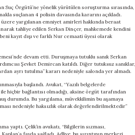
Kararı:
n Suç Örgütü’ne yönelik yürütülen soruşturma sırasında,
Serkan
makla suçlanan 4 polisin davasında kararını açıkladı.
Dinçer’den
 üzere yargılanan emniyet amirleri hakkında beraat
Şaşırtan
alınarak tahliye edilen Serkan Dinçer, mahkemede kendini
Savunma
beni kayıt dışı ve farklı Nur cemaati üyesi olarak
için
emesi’nde devam etti. Duruşmaya tutuklu sanık Serkan
dımcısı Şevket Demircan katıldı. Diğer tutuksuz sanıklar
rdan ayrı tutulma” kararı nedeniyle salonda yer almadı.
nmasıyla başlandı. Avukat, “Yazılı belgelerde
le hiçbir bağlantısı olmadığı, aksine örgüt tarafından
lmuş durumda. Bu yargılama, müvekkilimin bu aşamaya
ması nedeniyle haksızlık olarak değerlendirilmektedir”
a yaptı. Çelik’in avukatı, “Bilgilerin sızması,
Kaplan’a fayda sağladı. Adliye, bu sızıntının merkezi