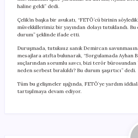
haline geldi” dedi.
Çelik’in başka bir avukatı, “FETÖ’cü birinin söyledi
müvekkillerimiz bir yayından dolayı tutuklandı. Bu
durum” şeklinde ifade etti.
Duruşmada, tutuksuz sanık Demircan savunmasına g
mesajlara atıfta bulunarak, “Sorgulamada Ayhan Bor
suçlarından sorumlu savcı, bizi terör bürosunda
neden serbest bırakıldı? Bu durum şaşırtıcı” dedi.
Tüm bu gelişmeler ışığında, FETÖ’ye yardım iddia
tartışılmaya devam ediyor.