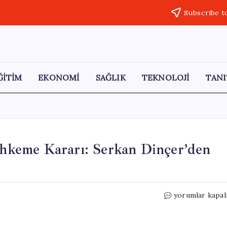
Subscribe t
ĞİTİM
EKONOMİ
SAĞLIK
TEKNOLOJİ
TANI
keme Kararı: Serkan Dinçer’den
FETÖ’ye
yorumlar kapal
Yardım
Davasında
Mahkeme