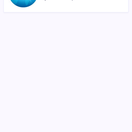
SON YAZILAR
Microsoft Edge’den Reklam Engelleyicilerine Engel:
İşte Detaylar
Sürekli maddi sorun yaşayan insanların beyni daha
çabuk yaşlanabiliyor: ‘Beyin de yoruluyor’
ABD’de tüketici kredileri beklentileri aştı
ABD, İran bağlantılı kripto para borsasına yaptırım
uyguladı