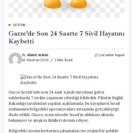
EĞITIM
Gazze’de Son 24 Saatte 7 Sivil Hayatını
Kaybetti
Gazze’de
By
Ahmet Arslan
yorumlar kapalı
Son
10 Haziran 2026
1 Min Read
24
Saatte
7
Sivil
Hayatını
Kaybetti
Gazze Şeridi’nde son 24 saat içinde meydana gelen
için
saldırılarda 7 sivilin yaşamını yitirdiği bildirildi. Filistin Sağlık
Bakanlığı tarafından yapılan açıklamada, bu kayıpların İsrail
ordusunun bölgedeki operasyonları sırasında gerçekleştiği
ifade edildi. Gazze, uzun süredir İsrail’in ablukası altında
bulunuyor ve ateşkes ihlalleri devam ediyor.
Bölgedeki arama kurtarma çalışmaları ise yoğun bir şekilde