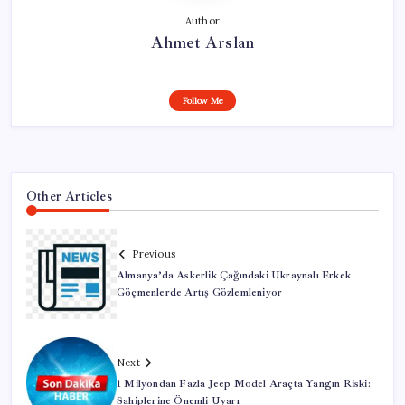
Author
Ahmet Arslan
Follow Me
Other Articles
Previous
Almanya’da Askerlik Çağındaki Ukraynalı Erkek
Göçmenlerde Artış Gözlemleniyor
Next
1 Milyondan Fazla Jeep Model Araçta Yangın Riski:
Sahiplerine Önemli Uyarı