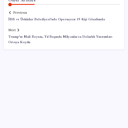
Previous
İBB ve Üsküdar Belediyesi’nde Operasyon: 19 Kişi Gözaltında
Next
Trump’ın Mali Beyanı, Yıl Başında Milyonlarca Dolarlık Yatırımları
Ortaya Koydu
SON YAZILAR
Microsoft Edge’den Reklam Engelleyicilerine Engel:
İşte Detaylar