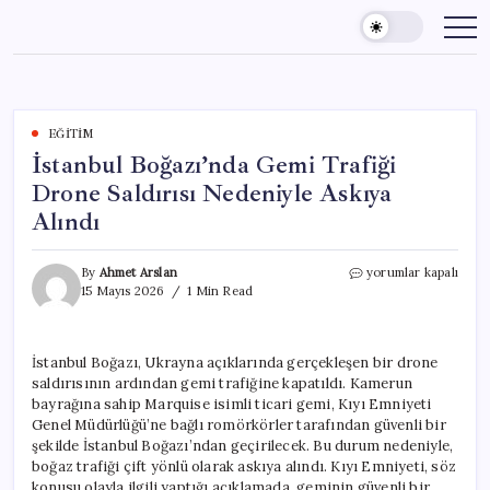
Skip
to
content
EĞITIM
İstanbul Boğazı’nda Gemi Trafiği
Drone Saldırısı Nedeniyle Askıya
Alındı
İstanbul
By
Ahmet Arslan
yorumlar kapalı
Boğazı’nda
15 Mayıs 2026
1 Min Read
Gemi
Trafiği
Drone
İstanbul Boğazı, Ukrayna açıklarında gerçekleşen bir drone
Saldırısı
saldırısının ardından gemi trafiğine kapatıldı. Kamerun
Nedeniyle
Askıya
bayrağına sahip Marquise isimli ticari gemi, Kıyı Emniyeti
Alındı
Genel Müdürlüğü’ne bağlı romörkörler tarafından güvenli bir
için
şekilde İstanbul Boğazı’ndan geçirilecek. Bu durum nedeniyle,
boğaz trafiği çift yönlü olarak askıya alındı. Kıyı Emniyeti, söz
konusu olayla ilgili yaptığı açıklamada, geminin güvenli bir