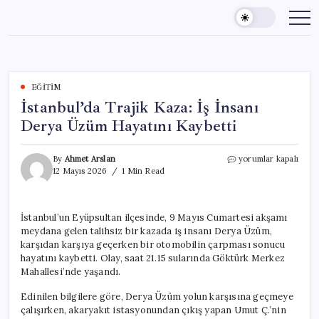
Skip
to
content
EĞITIM
İstanbul’da Trajik Kaza: İş İnsanı
Derya Üzüm Hayatını Kaybetti
İstanbul’da
By
Ahmet Arslan
yorumlar kapalı
Trajik
12 Mayıs 2026
1 Min Read
Kaza:
İş
İnsanı
İstanbul’un Eyüpsultan ilçesinde, 9 Mayıs Cumartesi akşamı
Derya
meydana gelen talihsiz bir kazada iş insanı Derya Üzüm,
Üzüm
Hayatını
karşıdan karşıya geçerken bir otomobilin çarpması sonucu
Kaybetti
hayatını kaybetti. Olay, saat 21.15 sularında Göktürk Merkez
için
Mahallesi’nde yaşandı.
Edinilen bilgilere göre, Derya Üzüm yolun karşısına geçmeye
çalışırken, akaryakıt istasyonundan çıkış yapan Umut Ç.’nin