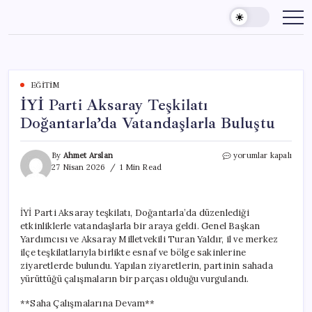
Skip
to
content
EĞITIM
İYİ Parti Aksaray Teşkilatı
Doğantarla’da Vatandaşlarla Buluştu
İYİ
By
Ahmet Arslan
yorumlar kapalı
Parti
27 Nisan 2026
1 Min Read
Aksaray
Teşkilatı
Doğantarla’da
İYİ Parti Aksaray teşkilatı, Doğantarla’da düzenlediği
Vatandaşlarla
etkinliklerle vatandaşlarla bir araya geldi. Genel Başkan
Buluştu
için
Yardımcısı ve Aksaray Milletvekili Turan Yaldır, il ve merkez
ilçe teşkilatlarıyla birlikte esnaf ve bölge sakinlerine
ziyaretlerde bulundu. Yapılan ziyaretlerin, partinin sahada
yürüttüğü çalışmaların bir parçası olduğu vurgulandı.
**Saha Çalışmalarına Devam**