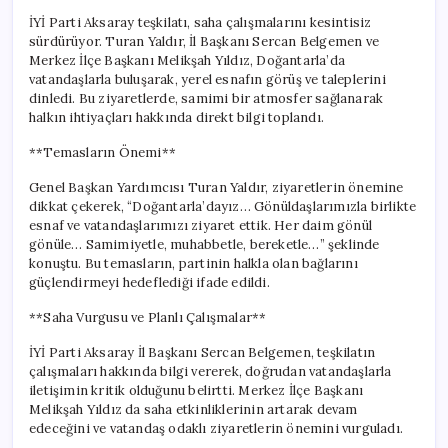
İYİ Parti Aksaray teşkilatı, saha çalışmalarını kesintisiz
sürdürüyor. Turan Yaldır, İl Başkanı Sercan Belgemen ve
Merkez İlçe Başkanı Melikşah Yıldız, Doğantarla’da
vatandaşlarla buluşarak, yerel esnafın görüş ve taleplerini
dinledi. Bu ziyaretlerde, samimi bir atmosfer sağlanarak
halkın ihtiyaçları hakkında direkt bilgi toplandı.
**Temasların Önemi**
Genel Başkan Yardımcısı Turan Yaldır, ziyaretlerin önemine
dikkat çekerek, “Doğantarla’dayız… Gönüldaşlarımızla birlikte
esnaf ve vatandaşlarımızı ziyaret ettik. Her daim gönül
gönüle… Samimiyetle, muhabbetle, bereketle…” şeklinde
konuştu. Bu temasların, partinin halkla olan bağlarını
güçlendirmeyi hedeflediği ifade edildi.
**Saha Vurgusu ve Planlı Çalışmalar**
İYİ Parti Aksaray İl Başkanı Sercan Belgemen, teşkilatın
çalışmaları hakkında bilgi vererek, doğrudan vatandaşlarla
iletişimin kritik olduğunu belirtti. Merkez İlçe Başkanı
Melikşah Yıldız da saha etkinliklerinin artarak devam
edeceğini ve vatandaş odaklı ziyaretlerin önemini vurguladı.