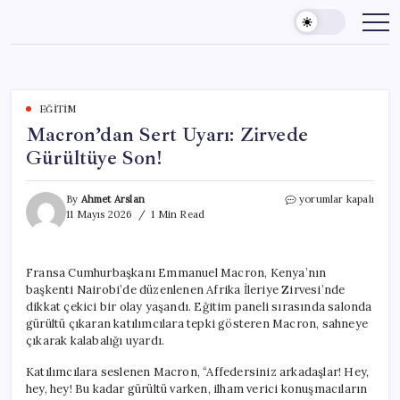
Skip
to
content
EĞITIM
Macron’dan Sert Uyarı: Zirvede
Gürültüye Son!
Macron’dan
By
Ahmet Arslan
yorumlar kapalı
Sert
11 Mayıs 2026
1 Min Read
Uyarı:
Zirvede
Gürültüye
Fransa Cumhurbaşkanı Emmanuel Macron, Kenya’nın
Son!
başkenti Nairobi’de düzenlenen Afrika İleriye Zirvesi’nde
için
dikkat çekici bir olay yaşandı. Eğitim paneli sırasında salonda
gürültü çıkaran katılımcılara tepki gösteren Macron, sahneye
çıkarak kalabalığı uyardı.
Katılımcılara seslenen Macron, “Affedersiniz arkadaşlar! Hey,
hey, hey! Bu kadar gürültü varken, ilham verici konuşmacıların