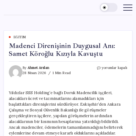
Skip
to
content
EĞITIM
Madenci Direnişinin Duygusal Anı:
Samet Köroğlu Kızıyla Kavuştu
Madenci
By
Ahmet Arslan
yorumlar kapalı
Direnişinin
28 Nisan 2026
1 Min Read
Duygusal
Anı:
Samet
Yıldızlar SSS Holding’e bağlı Doruk Madencilik işçileri,
Köroğlu
alacakları ücret ve tazminatlarını alamadıkları için
Kızıyla
Kavuştu
başlattıkları direnişlerini sürdürüyor. Eskişehir’den Ankara
için
Çalışma ve Sosyal Güvenlik Bakanlığı ile görüşmeler
gerçekleştiren işçilere, yapılan görüşmelerin ardından
alacaklarının bir kısmının hesaplarına yatırıldığı bildirildi.
Ancak madenciler, ödemelerin tamamlanmadığını belirterek
eylemlerine devam etmeye kararlı olduklarını açıkladılar.