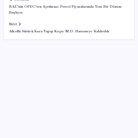
BAE’nin OPEC’ten Ayrılması: Petrol Piyasalarında Yeni Bir Dönem
Başlıyor
Next
Alkollü Sürücü Kaza Yapıp Kaçtı: M.D. Hastaneye Kaldırıldı
SON YAZILAR
ABD’de tüketici kredileri beklentileri aştı
ABD, İran bağlantılı kripto para borsasına yaptırım
uyguladı