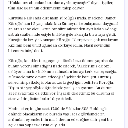
“Hakkımızı almadan buradan ayrılmayacağız” diyen işçiler,
tüm alacaklarının ödenmesini talep ediyor.
Kurtuluş Parkı’nda direnişin sürdüğü sırada, madenci Samet
Köroğlu’nun 1,5 yaşındaki kızı Sümeyra ile buluşması duygusal
anlara sahne oldu. Uzun bir süre ailesinden ayrı kalan Köroğlu,
sabah saatlerinde eşiyle birlikte gelen kızıyla bir araya geldi.
Kucağında kızıyla konuşan Köroğlu, “Gerçekten çok mutluyum.
Kızımın beni unuttuğundan korkuyordum. Nasıl sevindim,
bilemezsiniz,” dedi.
Köroğlu, kendilerine geçmişe dönük bazı ödeme yapılsa da
bunun yeterli olmadığını ifade ederek, “Ailelerimiz de bizi
özlüyor, ama biz hakkımızı almadan burayı terk etmeyeceğiz.
Mücadelemize devam edeceğiz,” şeklinde konuştu. Direniş
sürecinin psikolojik olarak zorlu geçtiğini belirten Köroğlu,
“Eşim bir şey söylediğinde bile yanlış anlıyorum. Bu durum
aile hayatımızı da etkiliyor. İnşallah devletimiz bu duruma el
atar ve bir çözüm bulur,” diye ekledi.
Madenciler, bugün saat 17.00’de Yıldızlar SSS Holding’in
önünde olacaklarını ve burada yapılacak görüşmelerin
ardından eylemlerinin nasıl devam edeceğine dair yeni bir
açıklama yapacaklarını duyurdu.