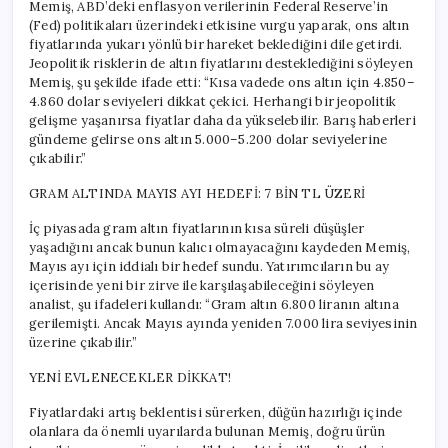
Memiş, ABD’deki enflasyon verilerinin Federal Reserve’in
(Fed) politikaları üzerindeki etkisine vurgu yaparak, ons altın
fiyatlarında yukarı yönlü bir hareket beklediğini dile getirdi.
Jeopolitik risklerin de altın fiyatlarını desteklediğini söyleyen
Memiş, şu şekilde ifade etti: “Kısa vadede ons altın için 4.850–
4.860 dolar seviyeleri dikkat çekici. Herhangi bir jeopolitik
gelişme yaşanırsa fiyatlar daha da yükselebilir. Barış haberleri
gündeme gelirse ons altın 5.000–5.200 dolar seviyelerine
çıkabilir.”
GRAM ALTINDA MAYIS AYI HEDEFİ: 7 BİN TL ÜZERİ
İç piyasada gram altın fiyatlarının kısa süreli düşüşler
yaşadığını ancak bunun kalıcı olmayacağını kaydeden Memiş,
Mayıs ayı için iddialı bir hedef sundu. Yatırımcıların bu ay
içerisinde yeni bir zirve ile karşılaşabileceğini söyleyen
analist, şu ifadeleri kullandı: “Gram altın 6.800 liranın altına
gerilemişti. Ancak Mayıs ayında yeniden 7.000 lira seviyesinin
üzerine çıkabilir.”
YENİ EVLENECEKLER DİKKAT!
Fiyatlardaki artış beklentisi sürerken, düğün hazırlığı içinde
olanlara da önemli uyarılarda bulunan Memiş, doğru ürün