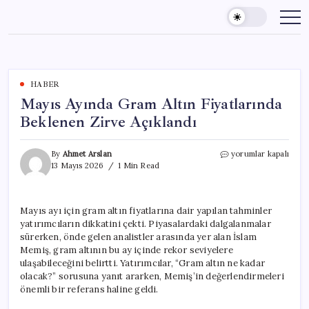
Skip
to
content
HABER
Mayıs Ayında Gram Altın Fiyatlarında
Beklenen Zirve Açıklandı
Mayıs
By
Ahmet Arslan
yorumlar kapalı
Ayında
13 Mayıs 2026
1 Min Read
Gram
Altın
Fiyatlarında
Mayıs ayı için gram altın fiyatlarına dair yapılan tahminler
Beklenen
yatırımcıların dikkatini çekti. Piyasalardaki dalgalanmalar
Zirve
Açıklandı
sürerken, önde gelen analistler arasında yer alan İslam
için
Memiş, gram altının bu ay içinde rekor seviyelere
ulaşabileceğini belirtti. Yatırımcılar, “Gram altın ne kadar
olacak?” sorusuna yanıt ararken, Memiş’in değerlendirmeleri
önemli bir referans haline geldi.