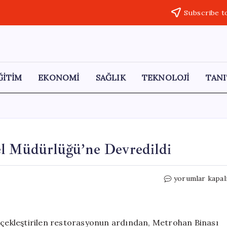
Subscribe t
ĞİTİM
EKONOMİ
SAĞLIK
TEKNOLOJİ
TANI
el Müdürlüğü’ne Devredildi
Metrohan
yorumlar kapal
Binası,
Vakıflar
Genel
Müdürlüğü’ne
erçekleştirilen restorasyonun ardından, Metrohan Binası