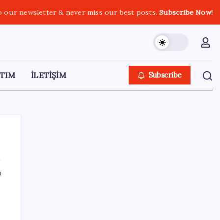
o our newsletter & never miss our best posts.
Subscribe Now!
TIM
İLETİŞİM
Subscribe
ı
SON YAZILAR
Microsoft Edge’den Reklam
Engelleyicilerine Engel: İşte Detaylar