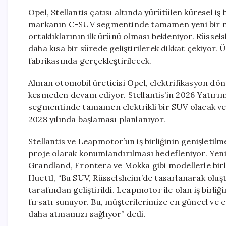
Opel, Stellantis çatısı altında yürütülen küresel iş 
markanın C-SUV segmentinde tamamen yeni bir mode
ortaklıklarının ilk ürünü olması bekleniyor. Rüssels
daha kısa bir sürede geliştirilerek dikkat çekiyor.
fabrikasında gerçekleştirilecek.
Alman otomobil üreticisi Opel, elektrifikasyon dö
kesmeden devam ediyor. Stellantis’in 2026 Yatırımc
segmentinde tamamen elektrikli bir SUV olacak ve
2028 yılında başlaması planlanıyor.
Stellantis ve Leapmotor’un iş birliğinin genişletilme
proje olarak konumlandırılması hedefleniyor. Yen
Grandland, Frontera ve Mokka gibi modellerle birl
Huettl, “Bu SUV, Rüsselsheim’de tasarlanarak oluştu
tarafından geliştirildi. Leapmotor ile olan iş birliğ
fırsatı sunuyor. Bu, müşterilerimize en güncel ve er
daha atmamızı sağlıyor” dedi.