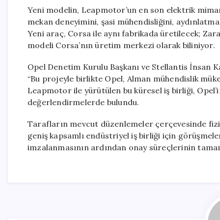
Yeni modelin, Leapmotor’un en son elektrik mimarisi
mekan deneyimini, şasi mühendisliğini, aydınlatma v
Yeni araç, Corsa ile aynı fabrikada üretilecek; Zar
modeli Corsa’nın üretim merkezi olarak biliniyor.
Opel Denetim Kurulu Başkanı ve Stellantis İnsan Ka
“Bu projeyle birlikte Opel, Alman mühendislik mükem
Leapmotor ile yürütülen bu küresel iş birliği, Ope
değerlendirmelerde bulundu.
Tarafların mevcut düzenlemeler çerçevesinde fizibi
geniş kapsamlı endüstriyel iş birliği için görüşmel
imzalanmasının ardından onay süreçlerinin tamaml