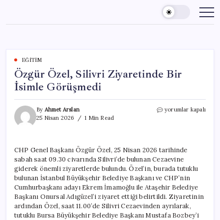
Skip
to
content
EĞITIM
Özgür Özel, Silivri Ziyaretinde Bir
İsimle Görüşmedi
Özgür
By
Ahmet Arslan
yorumlar kapalı
Özel,
25 Nisan 2026
1 Min Read
Silivri
Ziyaretinde
Bir
CHP Genel Başkanı Özgür Özel, 25 Nisan 2026 tarihinde
İsimle
sabah saat 09.30 civarında Silivri’de bulunan Cezaevine
Görüşmedi
için
giderek önemli ziyaretlerde bulundu. Özel’in, burada tutuklu
bulunan İstanbul Büyükşehir Belediye Başkanı ve CHP’nin
Cumhurbaşkanı adayı Ekrem İmamoğlu ile Ataşehir Belediye
Başkanı Onursal Adıgüzel’i ziyaret ettiği belirtildi. Ziyaretinin
ardından Özel, saat 11.00’de Silivri Cezaevinden ayrılarak,
tutuklu Bursa Büyükşehir Belediye Başkanı Mustafa Bozbey’i