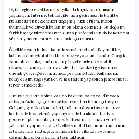
Dijital eğlence sektörü son yıllarda büyük bir dönüşüm
yaşamıştır. İnternet teknolojilerinin gelişmesiyle birlikte
kullanıcıların beklentileri değişmiş, hızlı erişim, mobil
uyumluluk ve güvenli kullanım ön plana çıkmıştır. Bu değişim,
farklı kategorilerde hizmet sunan platformların da kendilerini
sürekli yenilemesini zorunlu hale getirmiştir.
Özellikle canlı bahis alanında sunulan teknolojik yenilikler,
kullanıcı deneyimini farklı bir seviyeye taşımaktadır. Gerçek
zamanlı veri akışı, anlık oran güncellemeleri ve mobil
cihazlarla tam uyumlu arayüzler, bu alandaki gelişimin en
önemli göstergeleri arasında yer almaktadır. Kullanıcılar,
kolay erişim sağlayabilen ve hızlı işlem yapabilen platformları
tercih etmektedir.
Bununla birlikte online casino kavramı da dijital dünyada
oldukça fazla ilgi gören başlıklardan biri haline gelmiştir.
Gelişmiş grafik teknolojileri, kullanıcı dostu tasarımlar ve
kesintisiz hizmet anlayışı sayesinde bu alanda faaliyet
gösteren platformlar, hizmet kalitesini artırmaya yönelik
yatırımlar yapmaktadır. Özellikle mobil kullanım oranlarının
artmasıyla birlikte, platformların her cihazda sorunsuz
çalışabilmesi büyük önem taşımaktadır.