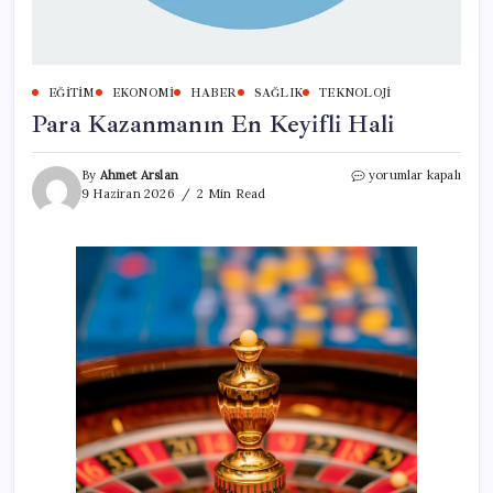
EĞITIM
EKONOMI
HABER
SAĞLIK
TEKNOLOJI
Para Kazanmanın En Keyifli Hali
Para
By
Ahmet Arslan
yorumlar kapalı
Kazanmanın
9 Haziran 2026
2 Min Read
En
Keyifli
Hali
için