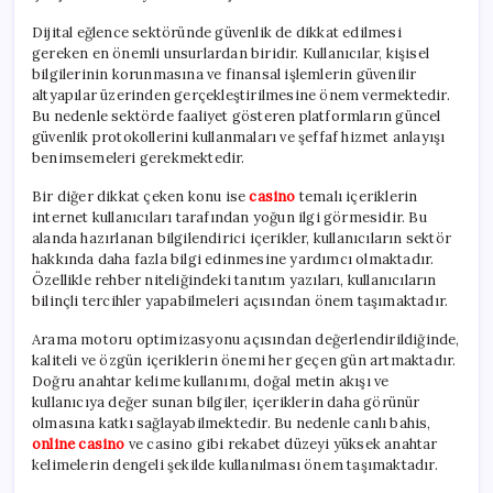
Dijital eğlence sektöründe güvenlik de dikkat edilmesi
gereken en önemli unsurlardan biridir. Kullanıcılar, kişisel
bilgilerinin korunmasına ve finansal işlemlerin güvenilir
altyapılar üzerinden gerçekleştirilmesine önem vermektedir.
Bu nedenle sektörde faaliyet gösteren platformların güncel
güvenlik protokollerini kullanmaları ve şeffaf hizmet anlayışı
benimsemeleri gerekmektedir.
Bir diğer dikkat çeken konu ise
casino
temalı içeriklerin
internet kullanıcıları tarafından yoğun ilgi görmesidir. Bu
alanda hazırlanan bilgilendirici içerikler, kullanıcıların sektör
hakkında daha fazla bilgi edinmesine yardımcı olmaktadır.
Özellikle rehber niteliğindeki tanıtım yazıları, kullanıcıların
bilinçli tercihler yapabilmeleri açısından önem taşımaktadır.
Arama motoru optimizasyonu açısından değerlendirildiğinde,
kaliteli ve özgün içeriklerin önemi her geçen gün artmaktadır.
Doğru anahtar kelime kullanımı, doğal metin akışı ve
kullanıcıya değer sunan bilgiler, içeriklerin daha görünür
olmasına katkı sağlayabilmektedir. Bu nedenle canlı bahis,
online casino
ve casino gibi rekabet düzeyi yüksek anahtar
kelimelerin dengeli şekilde kullanılması önem taşımaktadır.