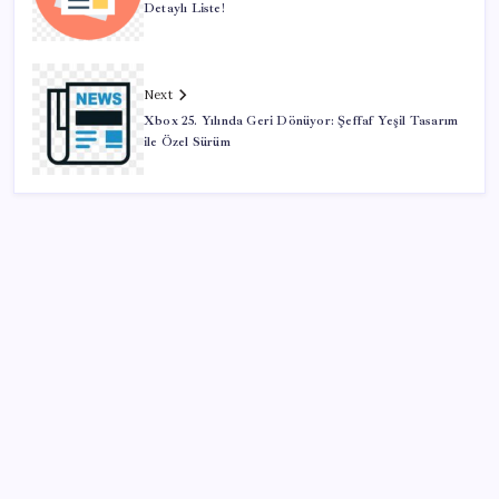
Detaylı Liste!
Next
Xbox 25. Yılında Geri Dönüyor: Şeffaf Yeşil Tasarım
ile Özel Sürüm
SON YAZILAR
Altın fiyatları yükselecek mi? JPMorgan tahminlerini
güncelledi…