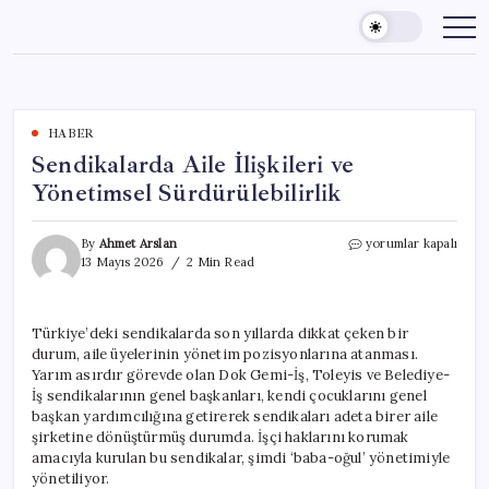
Skip
to
content
HABER
Sendikalarda Aile İlişkileri ve
Yönetimsel Sürdürülebilirlik
Sendikalarda
By
Ahmet Arslan
yorumlar kapalı
Aile
13 Mayıs 2026
2 Min Read
İlişkileri
ve
Yönetimsel
Türkiye’deki sendikalarda son yıllarda dikkat çeken bir
Sürdürülebilirlik
durum, aile üyelerinin yönetim pozisyonlarına atanması.
için
Yarım asırdır görevde olan Dok Gemi-İş, Toleyis ve Belediye-
İş sendikalarının genel başkanları, kendi çocuklarını genel
başkan yardımcılığına getirerek sendikaları adeta birer aile
şirketine dönüştürmüş durumda. İşçi haklarını korumak
amacıyla kurulan bu sendikalar, şimdi ‘baba-oğul’ yönetimiyle
yönetiliyor.