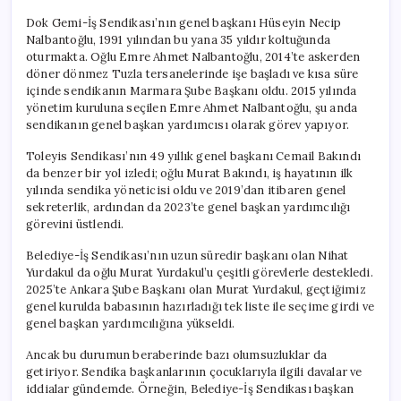
Dok Gemi-İş Sendikası’nın genel başkanı Hüseyin Necip
Nalbantoğlu, 1991 yılından bu yana 35 yıldır koltuğunda
oturmakta. Oğlu Emre Ahmet Nalbantoğlu, 2014’te askerden
döner dönmez Tuzla tersanelerinde işe başladı ve kısa süre
içinde sendikanın Marmara Şube Başkanı oldu. 2015 yılında
yönetim kuruluna seçilen Emre Ahmet Nalbantoğlu, şu anda
sendikanın genel başkan yardımcısı olarak görev yapıyor.
Toleyis Sendikası’nın 49 yıllık genel başkanı Cemail Bakındı
da benzer bir yol izledi; oğlu Murat Bakındı, iş hayatının ilk
yılında sendika yöneticisi oldu ve 2019’dan itibaren genel
sekreterlik, ardından da 2023’te genel başkan yardımcılığı
görevini üstlendi.
Belediye-İş Sendikası’nın uzun süredir başkanı olan Nihat
Yurdakul da oğlu Murat Yurdakul’u çeşitli görevlerle destekledi.
2025’te Ankara Şube Başkanı olan Murat Yurdakul, geçtiğimiz
genel kurulda babasının hazırladığı tek liste ile seçime girdi ve
genel başkan yardımcılığına yükseldi.
Ancak bu durumun beraberinde bazı olumsuzluklar da
getiriyor. Sendika başkanlarının çocuklarıyla ilgili davalar ve
iddialar gündemde. Örneğin, Belediye-İş Sendikası başkan