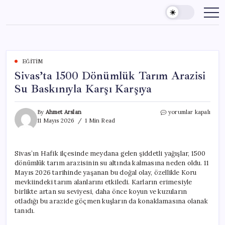
Skip
to
content
EĞITIM
Sivas’ta 1500 Dönümlük Tarım Arazisi
Su Baskınıyla Karşı Karşıya
Sivas’ta
By
Ahmet Arslan
yorumlar kapalı
1500
11 Mayıs 2026
1 Min Read
Dönümlük
Tarım
Arazisi
Sivas’ın Hafik ilçesinde meydana gelen şiddetli yağışlar, 1500
Su
dönümlük tarım arazisinin su altında kalmasına neden oldu. 11
Baskınıyla
Karşı
Mayıs 2026 tarihinde yaşanan bu doğal olay, özellikle Koru
Karşıya
mevkiindeki tarım alanlarını etkiledi. Karların erimesiyle
için
birlikte artan su seviyesi, daha önce koyun ve kuzuların
otladığı bu arazide göçmen kuşların da konaklamasına olanak
tanıdı.