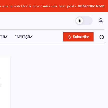
o our newsletter & never miss our best posts.
Subscribe Now!
TIM
İLETİŞİM
Subscribe
ı
SON YAZILAR
Tarihi borsa çöküşü: ‘Kaybedenler Kulübü’
siyasi parti kuruyor!