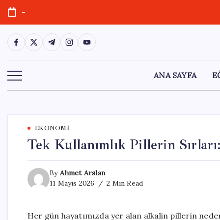
Skip
-
to
content
https://www.facebook.com/
https://twitter.com/
https://t.me/
https://www.instagram.com/
https://youtube.com/
ANA SAYFA
E
EKONOMI
Tek Kullanımlık Pillerin Sırlar
By
Ahmet Arslan
11 Mayıs 2026
2 Min Read
Her gün hayatımızda yer alan alkalin pillerin neden