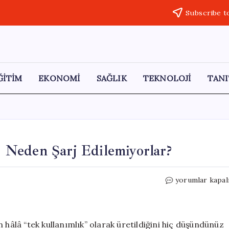
Subscribe t
ĞİTİM
EKONOMİ
SAĞLIK
TEKNOLOJİ
TANI
ı: Neden Şarj Edilemiyorlar?
Tek
yorumlar kapal
Kullanımlık
Pillerin
Sırları:
Neden
 hâlâ “tek kullanımlık” olarak üretildiğini hiç düşündünüz