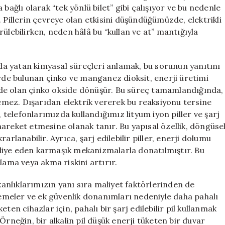
Şarj
bağlı olarak “tek yönlü bilet” gibi çalışıyor ve bu nedenle
Edilemiyorlar?
ar. Pillerin çevreye olan etkisini düşündüğümüzde, elektrikli
için
ülebilirken, neden hâlâ bu “kullan ve at” mantığıyla
ında yatan kimyasal süreçleri anlamak, bu sorunun yanıtını
erde bulunan çinko ve manganez dioksit, enerji üretimi
de olan çinko okside dönüşür. Bu süreç tamamlandığında,
lemez. Dışarıdan elektrik vererek bu reaksiyonu tersine
elefonlarımızda kullandığımız lityum iyon piller ve şarj
a hareket etmesine olanak tanır. Bu yapısal özellik, döngüse
rlanabilir. Ayrıca, şarj edilebilir piller, enerji dolumu
ahliye eden karmaşık mekanizmalarla donatılmıştır. Bu
lama veya akma riskini artırır.
şkanlıklarımızın yanı sıra maliyet faktörlerinden de
lzemeler ve ek güvenlik donanımları nedeniyle daha pahalı
ten cihazlar için, pahalı bir şarj edilebilir pil kullanmak
eğin, bir alkalin pil düşük enerji tüketen bir duvar