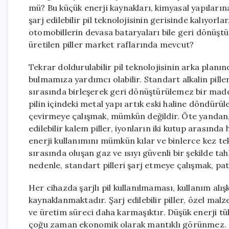
mü? Bu küçük enerji kaynakları, kimyasal yapılarına 
şarj edilebilir pil teknolojisinin gerisinde kalıyorl
otomobillerin devasa bataryaları bile geri dönüştür
üretilen piller market raflarında mevcut?
Tekrar doldurulabilir pil teknolojisinin arka plan
bulmamıza yardımcı olabilir. Standart alkalin pill
sırasında birleşerek geri dönüştürülemez bir mad
pilin içindeki metal yapı artık eski haline döndürü
çevirmeye çalışmak, mümkün değildir. Öte yandan, t
edilebilir kalem piller, iyonların iki kutup arasınd
enerji kullanımını mümkün kılar ve binlerce kez tekra
sırasında oluşan gaz ve ısıyı güvenli bir şekilde t
nedenle, standart pilleri şarj etmeye çalışmak, pat
Her cihazda şarjlı pil kullanılmaması, kullanım alı
kaynaklanmaktadır. Şarj edilebilir piller, özel ma
ve üretim süreci daha karmaşıktır. Düşük enerji tüke
çoğu zaman ekonomik olarak mantıklı görünmez. Örn