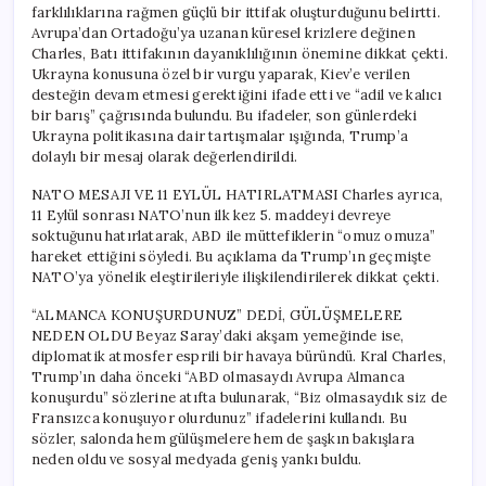
farklılıklarına rağmen güçlü bir ittifak oluşturduğunu belirtti.
Avrupa’dan Ortadoğu’ya uzanan küresel krizlere değinen
Charles, Batı ittifakının dayanıklılığının önemine dikkat çekti.
Ukrayna konusuna özel bir vurgu yaparak, Kiev’e verilen
desteğin devam etmesi gerektiğini ifade etti ve “adil ve kalıcı
bir barış” çağrısında bulundu. Bu ifadeler, son günlerdeki
Ukrayna politikasına dair tartışmalar ışığında, Trump’a
dolaylı bir mesaj olarak değerlendirildi.
NATO MESAJI VE 11 EYLÜL HATIRLATMASI Charles ayrıca,
11 Eylül sonrası NATO’nun ilk kez 5. maddeyi devreye
soktuğunu hatırlatarak, ABD ile müttefiklerin “omuz omuza”
hareket ettiğini söyledi. Bu açıklama da Trump’ın geçmişte
NATO’ya yönelik eleştirileriyle ilişkilendirilerek dikkat çekti.
“ALMANCA KONUŞURDUNUZ” DEDİ, GÜLÜŞMELERE
NEDEN OLDU Beyaz Saray’daki akşam yemeğinde ise,
diplomatik atmosfer esprili bir havaya büründü. Kral Charles,
Trump’ın daha önceki “ABD olmasaydı Avrupa Almanca
konuşurdu” sözlerine atıfta bulunarak, “Biz olmasaydık siz de
Fransızca konuşuyor olurdunuz” ifadelerini kullandı. Bu
sözler, salonda hem gülüşmelere hem de şaşkın bakışlara
neden oldu ve sosyal medyada geniş yankı buldu.