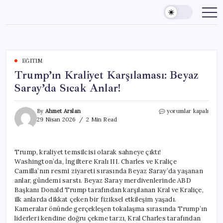
Skip
to
content
EĞITIM
Trump’ın Kraliyet Karşılaması: Beyaz
Saray’da Sıcak Anlar!
Trump’ın
By
Ahmet Arslan
yorumlar kapalı
Kraliyet
29 Nisan 2026
2 Min Read
Karşılaması:
Beyaz
Saray’da
Trump, kraliyet temsilcisi olarak sahneye çıktı!
Sıcak
Washington’da, İngiltere Kralı III. Charles ve Kraliçe
Anlar!
için
Camilla’nın resmi ziyareti sırasında Beyaz Saray’da yaşanan
anlar, gündemi sarstı. Beyaz Saray merdivenlerinde ABD
Başkanı Donald Trump tarafından karşılanan Kral ve Kraliçe,
ilk anlarda dikkat çeken bir fiziksel etkileşim yaşadı.
Kameralar önünde gerçekleşen tokalaşma sırasında Trump’ın
liderleri kendine doğru çekme tarzı, Kral Charles tarafından