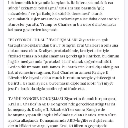
beklenmedik bir yanıtla karşılandı. İki lider arasındaki kısa
süreli “çekişmeli tokalaşma”, uluslararası basında “güç
mücadelesi” ve “psikolojik üstünlük denemesi” olarak
yorumlandı. Eşler arasındaki selamlaşma ise daha dostane bir
atmosfer yarattı; Trump ve Charles’ın bir süre daha temasta
kalması gözlerden kaçmadı.
“PROTOKOL İHLALİ” TARTIŞMALARI Ziyaretin en çok
tartışılan konularından biri, Trump’ın Kral Charles’ın omzuna
dokunması oldu. Kraliyet protokolünde, kraliyet ailesiyle
fiziksel temasın başlatılmaması gerektiği bilinirken, bu durum
İngiliz medyasında “protokol ihlali” olarak değerlendirildi.
Beden dili uzmanı Judi James, bu hareketin kural dışı olduğunu
kabul etmesine rağmen, Kral Charles’ın annesi Kraliçe II.
Elizabeth’e kıyasla daha esnek bir tutum sergileyebileceğini
belirtti. Uzman ayrıca, bu temasın diplomatik bir “iyi niyet
jesti” olarak da algılanabileceğini ifade etti.
TARİHİ KONGRE KONUŞMASI Ziyaretin önemli bir parçası,
Kral III. Charles’ın ABD Kongresi’nde gerçekleştirdiği tarihi
konuşmaydı. Kraliçe II. Elizabeth’ten sonra Kongre’de
konuşma yapan ilk İngiliz hükümdarı olan Charles, uzun süre
ayakta alkışlandı. Konuşmasında ABD-İngiltere ilişkilerinin
derin köklerine vurgu yapan Kral, iki ülkenin geçmişteki