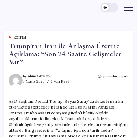
Skip
to
content
EĞITIM
Trump’tan İran ile Anlaşma Üzerine
Açıklama: “Son 24 Saatte Gelişmeler
Var”
Trump’tan
By
Ahmet Arslan
yorumlar kapalı
İran
7 Mayıs 2026
1 Min Read
ile
Anlaşma
Üzerine
ABD Başkanı Donald Trump, Beyaz Saray’da düzenlenen bir
Açıklama:
etkinlikte gazetecilerin İran ile ilgili sorularını yanıtladı.
“Son
24
Trump, İran’ın askeri ve siyasi gücünü büyük ölçüde
Saatte
zayıflattıklarını iddia ederek, İran’daki birçok liderin
Gelişmeler
öldürüldüğünü ve yeni yönetimle müzakerelerin devam ettiğini
Var”
aktardı. Bir gazetecinin “Anlaşma için son tarih nedir?”
için
sorusuna Trump, “Bu anlaşma olacak, kesin bir son tarih yok”