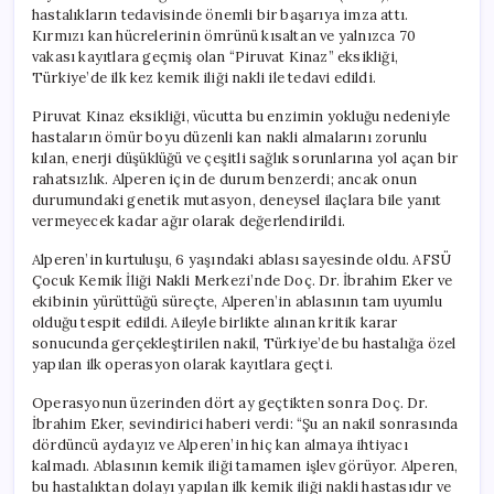
hastalıkların tedavisinde önemli bir başarıya imza attı.
Kırmızı kan hücrelerinin ömrünü kısaltan ve yalnızca 70
vakası kayıtlara geçmiş olan “Piruvat Kinaz” eksikliği,
Türkiye’de ilk kez kemik iliği nakli ile tedavi edildi.
Piruvat Kinaz eksikliği, vücutta bu enzimin yokluğu nedeniyle
hastaların ömür boyu düzenli kan nakli almalarını zorunlu
kılan, enerji düşüklüğü ve çeşitli sağlık sorunlarına yol açan bir
rahatsızlık. Alperen için de durum benzerdi; ancak onun
durumundaki genetik mutasyon, deneysel ilaçlara bile yanıt
vermeyecek kadar ağır olarak değerlendirildi.
Alperen’in kurtuluşu, 6 yaşındaki ablası sayesinde oldu. AFSÜ
Çocuk Kemik İliği Nakli Merkezi’nde Doç. Dr. İbrahim Eker ve
ekibinin yürüttüğü süreçte, Alperen’in ablasının tam uyumlu
olduğu tespit edildi. Aileyle birlikte alınan kritik karar
sonucunda gerçekleştirilen nakil, Türkiye’de bu hastalığa özel
yapılan ilk operasyon olarak kayıtlara geçti.
Operasyonun üzerinden dört ay geçtikten sonra Doç. Dr.
İbrahim Eker, sevindirici haberi verdi: “Şu an nakil sonrasında
dördüncü aydayız ve Alperen’in hiç kan almaya ihtiyacı
kalmadı. Ablasının kemik iliği tamamen işlev görüyor. Alperen,
bu hastalıktan dolayı yapılan ilk kemik iliği nakli hastasıdır ve