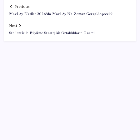
Previous
Mavi Ay Nedir? 2026’da Mavi Ay Ne Zaman Gerçekleşecek?
Next
Stellantis’in Büyüme Stratejisi: Ortaklıkların Önemi
SON YAZILAR
Kongo’dan piyasaları sallayacak karar: Bakır ve
kobalt ihracatı durduruldu
Ticaret Bakanlığı’ndan tapu ve gayrimenkul kararı:
Bu kritik adımı atlayan satış yapamayacak