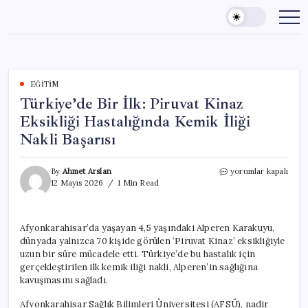
Skip
to
content
EĞITIM
Türkiye’de Bir İlk: Piruvat Kinaz
Eksikliği Hastalığında Kemik İliği
Nakli Başarısı
Türkiye’de
By
Ahmet Arslan
yorumlar kapalı
Bir
12 Mayıs 2026
1 Min Read
İlk:
Piruvat
Kinaz
Afyonkarahisar’da yaşayan 4,5 yaşındaki Alperen Karakuyu,
Eksikliği
dünyada yalnızca 70 kişide görülen ‘Piruvat Kinaz’ eksikliğiyle
Hastalığında
Kemik
uzun bir süre mücadele etti. Türkiye’de bu hastalık için
İliği
gerçekleştirilen ilk kemik iliği nakli, Alperen’in sağlığına
Nakli
kavuşmasını sağladı.
Başarısı
için
Afyonkarahisar Sağlık Bilimleri Üniversitesi (AFSÜ), nadir