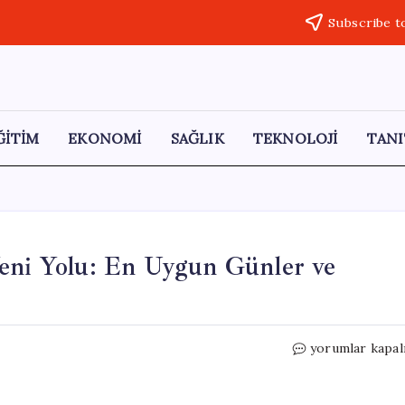
Subscribe t
ĞİTİM
EKONOMİ
SAĞLIK
TEKNOLOJİ
TANI
Yeni Yolu: En Uygun Günler ve
Uçak
yorumlar kapal
Biletlerinde
Tasarrufun
Yeni