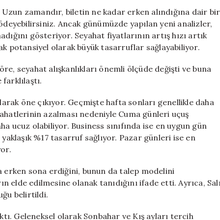
Yolu:
i. Uzun zamandır, biletin ne kadar erken alındığına dair bi
En
 ödeyebilirsiniz. Ancak günümüzde yapılan yeni analizler,
Uygun
dığını gösteriyor. Seyahat fiyatlarının artış hızı artık
Günler
k potansiyel olarak büyük tasarruflar sağlayabiliyor.
ve
Zamanlar
re, seyahat alışkanlıkları önemli ölçüde değişti ve buna
için
farklılaştı.
rak öne çıkıyor. Geçmişte hafta sonları genellikle daha
yahatlerinin azalması nedeniyle Cuma günleri uçuş
ha ucuz olabiliyor. Business sınıfında ise en uygun gün
 yaklaşık %17 tasarruf sağlıyor. Pazar günleri ise en
or.
a erken sona erdiğini, bunun da talep modelini
ın elde edilmesine olanak tanıdığını ifade etti. Ayrıca, Sal
ğu belirtildi.
ıktı. Geleneksel olarak Sonbahar ve Kış ayları tercih