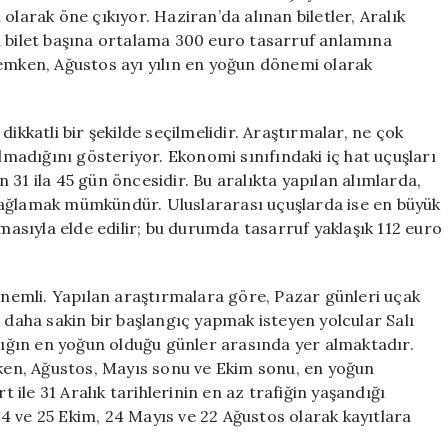
olarak öne çıkıyor. Haziran’da alınan biletler, Aralık
a bilet başına ortalama 300 euro tasarruf anlamına
nemken, Ağustos ayı yılın en yoğun dönemi olarak
ikkatli bir şekilde seçilmelidir. Araştırmalar, ne çok
olmadığını gösteriyor. Ekonomi sınıfındaki iç hat uçuşları
31 ila 45 gün öncesidir. Bu aralıkta yapılan alımlarda,
sağlamak mümkündür. Uluslararası uçuşlarda ise en büyük
nmasıyla elde edilir; bu durumda tasarruf yaklaşık 112 euro
 önemli. Yapılan araştırmalara göre, Pazar günleri uçak
 daha sakin bir başlangıç yapmak isteyen yolcular Salı
alığın en yoğun olduğu günler arasında yer almaktadır.
rken, Ağustos, Mayıs sonu ve Ekim sonu, en yoğun
t ile 31 Aralık tarihlerinin en az trafiğin yaşandığı
4 ve 25 Ekim, 24 Mayıs ve 22 Ağustos olarak kayıtlara