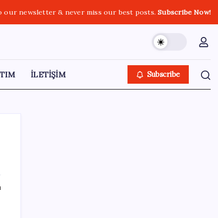
o our newsletter & never miss our best posts.
Subscribe Now!
TIM
İLETİŞİM
Subscribe
SON YAZILAR
ı
Microsoft Edge’den Reklam
Engelleyicilerine Engel: İşte Detaylar