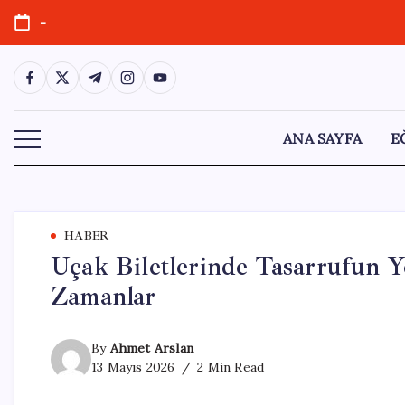
Skip
-
to
content
https://www.facebook.com/
https://twitter.com/
https://t.me/
https://www.instagram.com/
https://youtube.com/
ANA SAYFA
E
HABER
Uçak Biletlerinde Tasarrufun 
Zamanlar
By
Ahmet Arslan
13 Mayıs 2026
2 Min Read