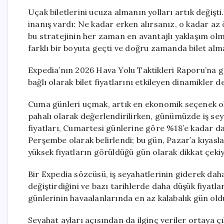
Uçak biletlerini ucuza almanın yolları artık değişt
inanış vardı: Ne kadar erken alırsanız, o kadar az
bu stratejinin her zaman en avantajlı yaklaşım olma
farklı bir boyuta geçti ve doğru zamanda bilet alma
Expedia’nın 2026 Hava Yolu Taktikleri Raporu’na gö
bağlı olarak bilet fiyatlarını etkileyen dinamikler de 
Cuma günleri uçmak, artık en ekonomik seçenek ola
pahalı olarak değerlendirilirken, günümüzde iş se
fiyatları, Cumartesi günlerine göre %18’e kadar da
Perşembe olarak belirlendi; bu gün, Pazar’a kıyasla
yüksek fiyatların görüldüğü gün olarak dikkat çekiy
Bir Expedia sözcüsü, iş seyahatlerinin giderek dah
değiştirdiğini ve bazı tarihlerde daha düşük fiyatlar
günlerinin havaalanlarında en az kalabalık gün oldu
Seyahat ayları açısından da ilginç veriler ortaya ç