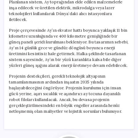
Planlanan sistem, Ay toprağından elde edilen malzemelerle
inşa edilecek ve üretilen elektrik, mikrodalga veya lazer
teknolojileri kullanılarak Dünya’daki alıcı istasyonlara
iletilecek.
Proje çerçevesinde Ay’ın ekvator hattı boyunca yaklaşık 11 bin
kilometre uzunluğunda ve 400 kilometre genişliğinde bir
güneş paneli şeridi kurulması bekleniyor. Bu tasarımın sebebi,
Ay’ın 14 günlük gece ve gündüz döngüsü boyunca enerji
üretimini kesintisiz hale getirmek. Halka şeklinde tasarlanan
sistem sayesinde, Ay’ın bir yüzü karanlıkta kalsa bile diğer
yüzleri güneş ışığını alarak enerji üretmeye devam edebilecek.
Projenin destekçileri, gerekli teknolojik altyapının
tamamlanmasının ardından inşaatın 2035 yılında
başlayabileceğini öngörüyor. Projenin kurulumu için insan
gücü yerine, aşırı sıcaklık ve aşındırıcı ay tozuna dayanıklı
robot filoları kullanılacak. Ancak, bu devasa projenin
gerçekleştirilmesindeki en büyük engeller arasında henüz
netleşmemiş olan maliyetler ve lojistik sorunları bulunuyor.