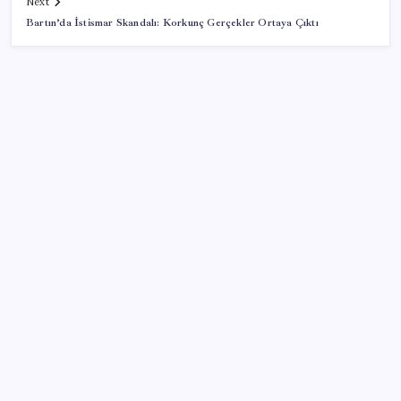
Next
Bartın’da İstismar Skandalı: Korkunç Gerçekler Ortaya Çıktı
SON YAZILAR
Microsoft Edge’den Reklam Engelleyicilerine Engel:
İşte Detaylar
Sürekli maddi sorun yaşayan insanların beyni daha
çabuk yaşlanabiliyor: ‘Beyin de yoruluyor’
ABD’de tüketici kredileri beklentileri aştı
ABD, İran bağlantılı kripto para borsasına yaptırım