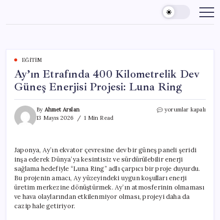
Skip
to
content
EĞITIM
Ay’ın Etrafında 400 Kilometrelik Dev
Güneş Enerjisi Projesi: Luna Ring
Ay’ın
By
Ahmet Arslan
yorumlar kapalı
Etrafında
13 Mayıs 2026
1 Min Read
400
Kilometrelik
Dev
Japonya, Ay’ın ekvator çevresine dev bir güneş paneli şeridi
Güneş
inşa ederek Dünya’ya kesintisiz ve sürdürülebilir enerji
Enerjisi
Projesi:
sağlama hedefiyle “Luna Ring” adlı çarpıcı bir proje duyurdu.
Luna
Bu projenin amacı, Ay yüzeyindeki uygun koşulları enerji
Ring
üretim merkezine dönüştürmek. Ay’ın atmosferinin olmaması
için
ve hava olaylarından etkilenmiyor olması, projeyi daha da
cazip hale getiriyor.