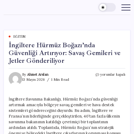
Skip
to
content
EĞITIM
İngiltere Hürmüz Boğazı’nda
Güvenliği Artırıyor: Savaş Gemileri ve
Jetler Gönderiliyor
İngiltere
By
Ahmet Arslan
yorumlar kapalı
Hürmüz
13 Mayıs 2026
1 Min Read
Boğazı’nda
Güvenliği
Artırıyor:
İngiltere Savunma Bakanlığı, Hürmüz Boğazı’nda güvenliği
Savaş
artırmak amacıyla bölgeye savaş gemileri ve hava destek
Gemileri
ve
sistemleri göndereceğini duyurdu. Bu adım, İngiltere ve
Jetler
Fransa’nın liderliğinde gerçekleştirilen, 40’tan fazla ülkenin
Gönderiliyor
savunma bakanının katıldığı çevrimiçi bir toplantının
için
ardından atıldı. Toplantıda, Hürmüz Boğazı’nın stratejik
önemi ve bölgedeki İngiltere çıkarlarının korunması konusu