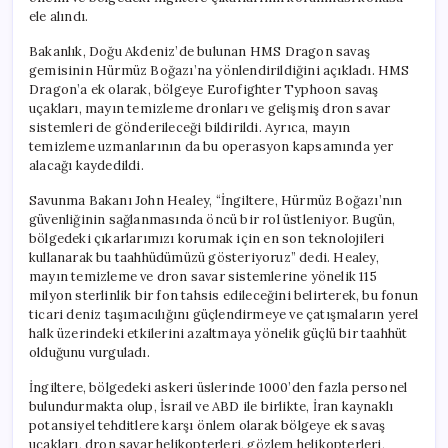
ele alındı.
Bakanlık, Doğu Akdeniz’de bulunan HMS Dragon savaş
gemisinin Hürmüz Boğazı’na yönlendirildiğini açıkladı. HMS
Dragon’a ek olarak, bölgeye Eurofighter Typhoon savaş
uçakları, mayın temizleme dronları ve gelişmiş dron savar
sistemleri de gönderileceği bildirildi. Ayrıca, mayın
temizleme uzmanlarının da bu operasyon kapsamında yer
alacağı kaydedildi.
Savunma Bakanı John Healey, “İngiltere, Hürmüz Boğazı’nın
güvenliğinin sağlanmasında öncü bir rol üstleniyor. Bugün,
bölgedeki çıkarlarımızı korumak için en son teknolojileri
kullanarak bu taahhüdümüzü gösteriyoruz” dedi. Healey,
mayın temizleme ve dron savar sistemlerine yönelik 115
milyon sterlinlik bir fon tahsis edileceğini belirterek, bu fonun
ticari deniz taşımacılığını güçlendirmeye ve çatışmaların yerel
halk üzerindeki etkilerini azaltmaya yönelik güçlü bir taahhüt
olduğunu vurguladı.
İngiltere, bölgedeki askeri üslerinde 1000’den fazla personel
bulundurmakta olup, İsrail ve ABD ile birlikte, İran kaynaklı
potansiyel tehditlere karşı önlem olarak bölgeye ek savaş
uçakları, dron savar helikopterleri, gözlem helikopterleri,