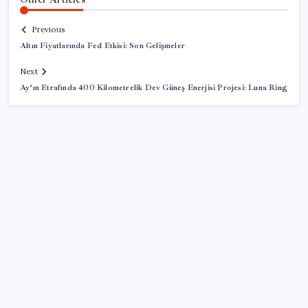
Previous
Altın Fiyatlarında Fed Etkisi: Son Gelişmeler
Next
Ay’ın Etrafında 400 Kilometrelik Dev Güneş Enerjisi Projesi: Luna Ring
SON YAZILAR
ABD’de tüketici kredileri beklentileri aştı
ABD, İran bağlantılı kripto para borsasına yaptırım
uyguladı