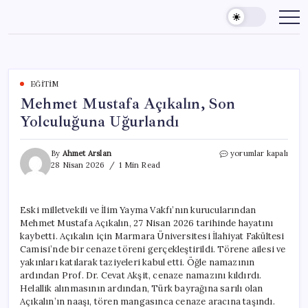
Skip
to
content
EĞITIM
Mehmet Mustafa Açıkalın, Son
Yolculuğuna Uğurlandı
Mehmet
By
Ahmet Arslan
yorumlar kapalı
Mustafa
28 Nisan 2026
1 Min Read
Açıkalın,
Son
Yolculuğuna
Eski milletvekili ve İlim Yayma Vakfı’nın kurucularından
Uğurlandı
Mehmet Mustafa Açıkalın, 27 Nisan 2026 tarihinde hayatını
için
kaybetti. Açıkalın için Marmara Üniversitesi İlahiyat Fakültesi
Camisi’nde bir cenaze töreni gerçekleştirildi. Törene ailesi ve
yakınları katılarak taziyeleri kabul etti. Öğle namazının
ardından Prof. Dr. Cevat Akşit, cenaze namazını kıldırdı.
Helallik alınmasının ardından, Türk bayrağına sarılı olan
Açıkalın’ın naaşı, tören mangasınca cenaze aracına taşındı.