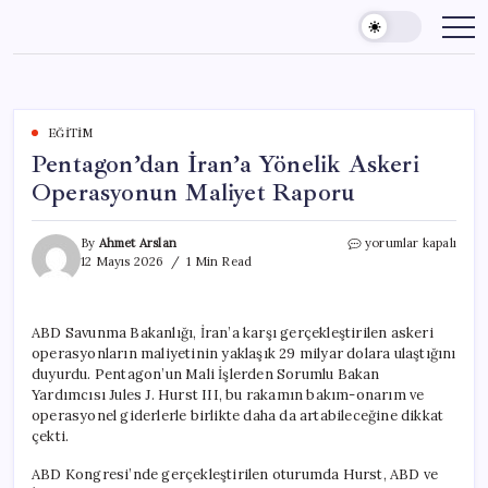
Skip
to
content
EĞITIM
Pentagon’dan İran’a Yönelik Askeri
Operasyonun Maliyet Raporu
Pentagon’dan
By
Ahmet Arslan
yorumlar kapalı
İran’a
12 Mayıs 2026
1 Min Read
Yönelik
Askeri
Operasyonun
ABD Savunma Bakanlığı, İran’a karşı gerçekleştirilen askeri
Maliyet
operasyonların maliyetinin yaklaşık 29 milyar dolara ulaştığını
Raporu
için
duyurdu. Pentagon’un Mali İşlerden Sorumlu Bakan
Yardımcısı Jules J. Hurst III, bu rakamın bakım-onarım ve
operasyonel giderlerle birlikte daha da artabileceğine dikkat
çekti.
ABD Kongresi’nde gerçekleştirilen oturumda Hurst, ABD ve